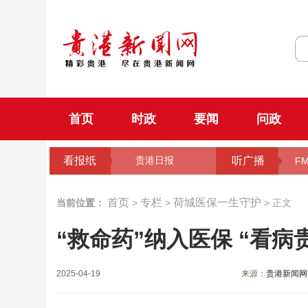
首页
时政
要闻
问政
看报纸
听广播
贵港日报
FM
首页
专栏
荷城医保一生守护
当前位置：
>
>
> 正文
“救命药”纳入医保 “看病
2025-04-19
来源：
贵港新闻网