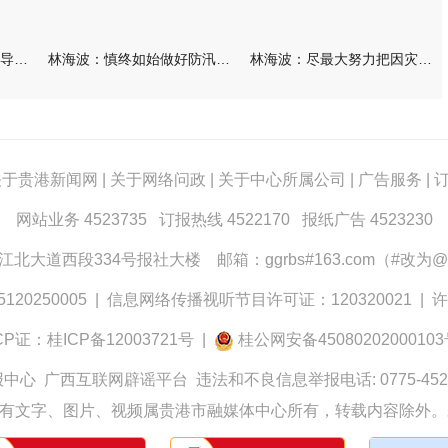
林海波到港北覃塘检查指导灾后恢复重建工作时强调 众志成城抓紧
林海波：慎终如始做好防汛救灾各项工作 科学统筹加快推进灾后恢复
林海波：尽最大努力把因灾损失降到最低 坚决打赢防汛减灾救灾主动
关于贵港新闻网
|
关于网络问政
|
关于中心所属公司
|
广告服务
|
网站业务 4523735 订报热线 4522170 报纸广告 4523230
大道西段334号报社大楼 邮箱：ggrbs#163.com（#改为@
0250005
|
信息网络传播视听节目许可证：120320021
|
许
CP证：桂ICP备12003721号
|
桂公网安备4508020200010
报中心
广西互联网辟谣平台
违法和不良信息举报电话: 0775-452
有文字、图片、视频属贵港市融媒体中心所有，转载内容除外。