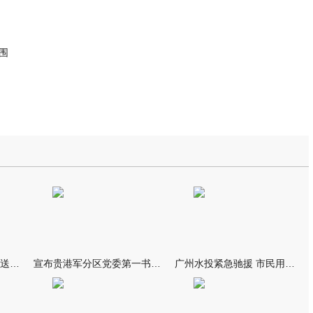
围
我市万名群众自发夹道欢送救援队伍
宣布贵港军分区党委第一书记任职大会召开 李洪晖宣读任职决定 林
广州水投紧急驰援 市民用上“放心水”