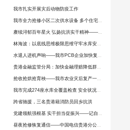
我市扎实开展灾后动物防疫工作
我市全力抢修小区二次供水设备 多个住宅小区供
赓续浔郁百年星火 弘扬抗洪实干精神——我市
林海波：以底线思维极限思维守牢水库安全底线 科
水退人进机声响——我市PCB企业加快复工复产
贵港金融监管分局：加快金融理赔降低群众损失
抢收抢烘抢育秧——我市农业灾后复产一线见闻
我市完成274座水库全覆盖检查 安全状况总体可控
跨省驰援，三名贵港籍消防员回乡抗洪
党建领航强根基 实干担当促振兴——记自治区
昼夜抢修恢复通信——中国电信贵港分公司全力开