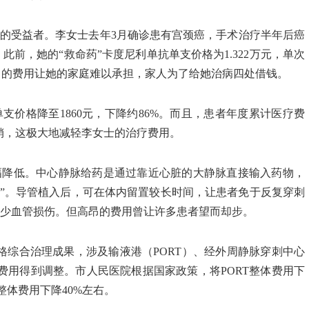
的受益者。李女士去年3月确诊患有宫颈癌，手术治疗半年后癌
前，她的“救命药”卡度尼利单抗单支价格为1.322万元，单次
昂的费用让她的家庭难以承担，家人为了给她治病四处借钱。
价格降至1860元，下降约86%。而且，患者年度累计医疗费
报销，这极大地减轻李女士的治疗费用。
幅降低。中心静脉给药是通过靠近心脏的大静脉直接输入药物，
道”。导管植入后，可在体内留置较长时间，让患者免于反复穿刺
减少血管损伤。但高昂的费用曾让许多患者望而却步。
格综合治理成果，涉及输液港（PORT）、经外周静脉穿刺中心
关费用得到调整。市人民医院根据国家政策，将PORT整体费用下
VC整体费用下降40%左右。