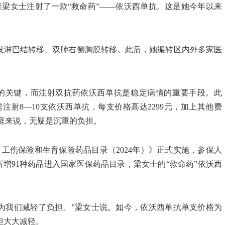
者梁女士注射了一款“救命药”——依沃西单抗。这是她今年以来
多发淋巴结转移、双肺右侧胸膜转移。此后，她辗转区内外多家医
的关键，而注射双抗药依沃西单抗是稳定病情的重要手段。此
射8—10支依沃西单抗，每支价格高达2299元，加上其他费
庭来说，无疑是沉重的负担。
工伤保险和生育保险药品目录（2024年）》正式实施，参保人
增91种药品进入国家医保药品目录，梁女士的“救命药”依沃西
为我们减轻了负担。”梁女士说。如今，依沃西单抗单支价格为
担大大减轻。