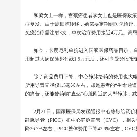
和梁女士一样，宫颈癌患者李女士也是医保政策
症复发。由于癌细胞转移，她需要定期到医院治疗。此
免疫治疗需注射3支，单次治疗费用接近4万元。高
如今，卡度尼利单抗进入国家医保药品目录，单支
用超过大病保险起付线1.5万元后，还可享受分段
除了药品费用下降，中心静脉给药的费用也大
所用导管直径仅1.5毫米左右，却是患者的“生命通
的痛苦，还能使药物“直达”心脏附近的大型静脉，
2月21日，国家医保局发函通报中心静脉给药价
静脉导管（PICC）和中心静脉置管（CVC），相
降26.7%左右，PICC整体费用下降42.9%左右，C