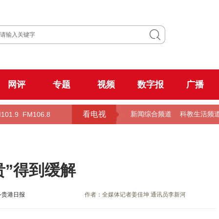
网评
专题
视频
数字报
广播
看电视
101.9
FM106.8
新闻综合频道
科教生活频
贵”得到缓解
-贵港日报
作者：全媒体记者姜佳坤 通讯员李新河