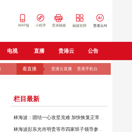
WAP版
小程序
贵港融媒
融媒矩阵
贵港云AI
电视
直播
贵港云
公告
看直播
道
贵港云直播
贵港手机台
栏目最新
林海波：团结一心攻坚克难 加快恢复正常生产生
林海波彭东光肖明贵等市四家班子领导参加投票选