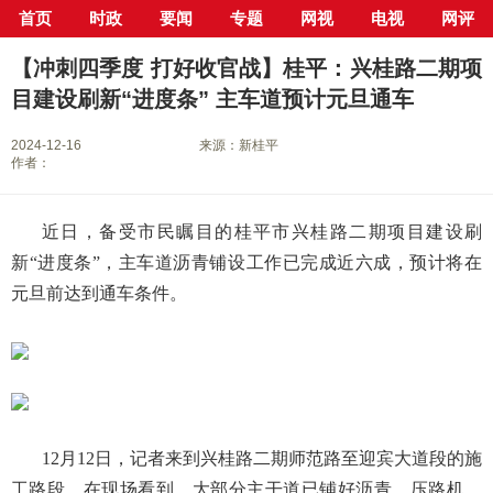
首页
时政
要闻
专题
网视
电视
网评
当前位置：
首页
>
专栏
>
冲刺四季度 打好收官战
> 正文
【冲刺四季度 打好收官战】桂平：兴桂路二期项
目建设刷新“进度条” 主车道预计元旦通车
2024-12-16
来源：新桂平
作者：
近日，备受市民瞩目的桂平市兴桂路二期项目建设刷
新“进度条”，主车道沥青铺设工作已完成近六成，预计将在
元旦前达到通车条件。
12月12日，记者来到兴桂路二期师范路至迎宾大道段的施
工路段，在现场看到，大部分主干道已铺好沥青，压路机、