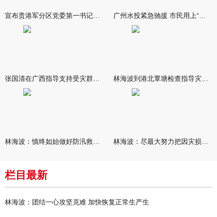
宣布贵港军分区党委第一书记任职大会召开 李洪晖宣读任职决定 林
广州水投紧急驰援 市民用上“放心水”
张国清在广西指导支持受灾群众生活保障和灾后抢修恢复工作时强调
林海波到港北覃塘检查指导灾后恢复重建工作时强调 众志成城抓紧
林海波：慎终如始做好防汛救灾各项工作 科学统筹加快推进灾后恢复
林海波：尽最大努力把因灾损失降到最低 坚决打赢防汛减灾救灾主动
栏目最新
林海波：团结一心攻坚克难 加快恢复正常生产生