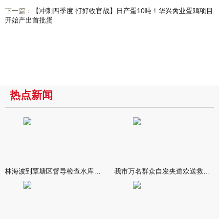
下一篇：
【冲刺四季度 打好收官战】日产蛋10吨！华兴禽业蛋鸡项目
开始产出首批蛋
热点新闻
林海波到覃塘区督导检查水库安全度汛工作时强调 举一反三抓实抓
我市万名群众自发夹道欢送救援队伍