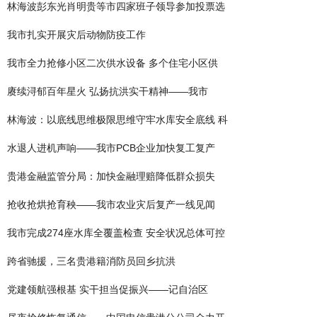
林海波彭东光肖明贵等市四家班子领导参加投票选
我市扎实开展灾后动物防疫工作
我市全力抢修小区二次供水设备 多个住宅小区供
赓续浔郁百年星火 弘扬抗洪实干精神——我市
林海波：以底线思维极限思维守牢水库安全底线 科
水退人进机声响——我市PCB企业加快复工复产
贵港金融监管分局：加快金融理赔降低群众损失
抢收抢烘抢育秧——我市农业灾后复产一线见闻
我市完成274座水库全覆盖检查 安全状况总体可控
跨省驰援，三名贵港籍消防员回乡抗洪
党建领航强根基 实干担当促振兴——记自治区