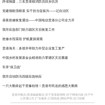
跨省驰援，三名贵港籍消防员回乡抗洪
党建领航强根基 实干担当促振兴——记自治区
昼夜抢修恢复通信——中国电信贵港分公司全力开
我市应急部门助力园区灾后恢复工作
抢修水毁渠段 护航夏插灌溉
贵港海关：多措并举助力外贸企业复工复产
中国乡村发展基金会精准助力覃塘区灾后重建
车库“保卫战”
我市启动防汛四级应急响应
一只大鹅牵起千里豫桂情！贵港市民送的感恩大鹅将
贵港市概况 |
贵港融媒概况 |
关于贵港新闻网 |
关于网络问政 |
关于中
心所属公司 |
广告服务 |
订报热线 |
网站声明 |
见习招募