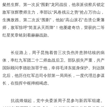
粲然生辉。第一次反“围剿”龙冈战役，他亲派侦察兵锁定
敌军张辉瓒师主力，率部以“风卷残云之势”抢占万功山，
生擒敌酋。第二次反“围剿”，他如“高山滚石”击溃公秉藩
师，敌军惊呼“简直从天而降”！他屡建奇功，荣获的二等
红星奖章铭刻着赫赫战勋。
长征路上，周子昆拖着曾三次负伤并患肺结核的病
体，率红九军团二十二师血战后卫。部队损失严重，共产
国际顾问李德欲加罪于他，幸得毛泽东挺身保护。到达陕
北后，他历任红军总司令部第一局局长，一度代理总参谋
长，在指挥中枢殚精竭虑。
抗战烽烟起，党中央委派周子昆参与新四军组建。