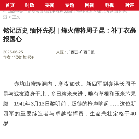
首页
时政
要闻
专题
网视
电视
网评
当前位置：
首页
>
专栏
>
传承红色基因 凝聚复兴力量——纪念中国人民
抗日战争暨世界反法西斯战争胜利80周年特别报道
>
铭记历史 缅怀先
烈
> 正文
铭记历史 缅怀先烈｜烽火儒将周子昆：补丁衣裹
报国心
2025-06-25
来源：
广西云-广西日报
作者：记者 施洋洋
赤坑山蜜蜂洞内，寒夜如铁。新四军副参谋长周子
昆与战友藏身于此，多日粒米未进，唯有草根和玉米芯果
腹。1941年3月13日黎明前，叛徒的枪声响起……这位新
四军的重要缔造者与卓越指挥员，生命悲壮定格于40
岁。