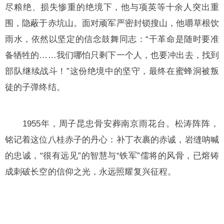
尽粮绝、损失惨重的绝境下，他与项英等十余人突出重
围，隐蔽于赤坑山。面对顽军严密封锁搜山，他嚼草根饮
雨水，依然以坚定的信念鼓舞同志：“干革命是随时要准
备牺牲的……我们哪怕只剩下一个人，也要冲出去，找到
部队继续战斗！”这份绝境中的坚守，最终在蜜蜂洞被叛
徒的子弹终结。
1955年，周子昆忠骨安葬南京雨花台。松涛阵阵，
铭记着这位八桂赤子的丹心：补丁衣裹的赤诚，岩缝呐喊
的忠诚，“很有远见”的智慧与“铁军”儒将的风骨，已熔铸
成刺破长空的信仰之光，永远照耀复兴征程。