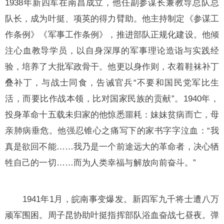
1938年新四军在南昌成立，他任副参谋长兼教导总队总
队长，成为叶挺、项英的得力臂助。他主持制定《参谋工
作条例》《军事工作条例》，推进部队正规化建设。他倾
注心血教导学员，以自身深厚的军事理论造诣与实践经
验，培养了大批军政骨干。他更以身作则，衣着鞋袜补丁
叠补丁，与战士同食，告诫官兵“不要和国民党军比生
活，而要比作战本领，比对国家民族的贡献”。1940年，
投身革命十五载未归家的他惊悉噩耗：妹妹贫病而亡，母
亲肺病垂危。他强忍锥心之痛写下的家书字字泣血：“我
真是欲回不能……我乃是一个前途远大的革命者，决心牺
牲自己的一切……而为人类幸福与解放向前奋斗。”
1941年1月，皖南事变爆发。新四军九千将士遭八万
顽军围困。周子昆协助叶挺指挥部队浴血奋战七昼夜。弹