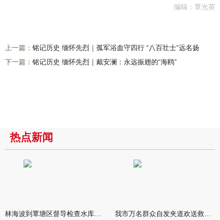
编辑：覃光英
上一篇：
铭记历史 缅怀先烈｜孤军浴血守四行 “八百壮士”远名扬
下一篇：
铭记历史 缅怀先烈｜戴安澜：永远振翅的“海鸥”
热点新闻
林海波到覃塘区督导检查水库安全度汛工作时强调 举一反三抓实抓
我市万名群众自发夹道欢送救援队伍