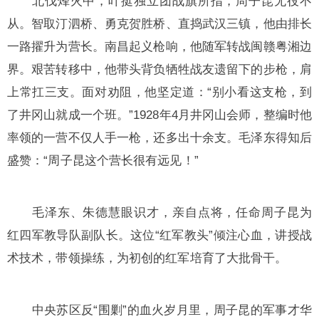
北伐烽火中，叶挺独立团战旗所指，周子昆无役不
从。智取汀泗桥、勇克贺胜桥、直捣武汉三镇，他由排长
一路擢升为营长。南昌起义枪响，他随军转战闽赣粤湘边
界。艰苦转移中，他带头背负牺牲战友遗留下的步枪，肩
上常扛三支。面对劝阻，他坚定道：“别小看这支枪，到
了井冈山就成一个班。”1928年4月井冈山会师，整编时他
率领的一营不仅人手一枪，还多出十余支。毛泽东得知后
盛赞：“周子昆这个营长很有远见！”
毛泽东、朱德慧眼识才，亲自点将，任命周子昆为
红四军教导队副队长。这位“红军教头”倾注心血，讲授战
术技术，带领操练，为初创的红军培育了大批骨干。
中央苏区反“围剿”的血火岁月里，周子昆的军事才华