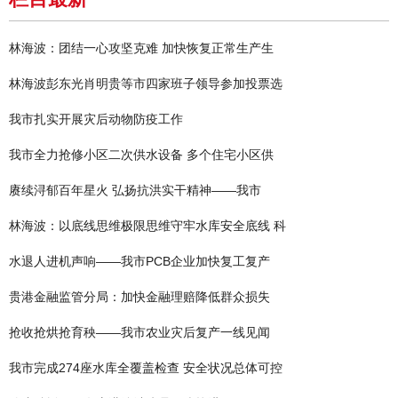
林海波：团结一心攻坚克难 加快恢复正常生产生
林海波彭东光肖明贵等市四家班子领导参加投票选
我市扎实开展灾后动物防疫工作
我市全力抢修小区二次供水设备 多个住宅小区供
赓续浔郁百年星火 弘扬抗洪实干精神——我市
林海波：以底线思维极限思维守牢水库安全底线 科
水退人进机声响——我市PCB企业加快复工复产
贵港金融监管分局：加快金融理赔降低群众损失
抢收抢烘抢育秧——我市农业灾后复产一线见闻
我市完成274座水库全覆盖检查 安全状况总体可控