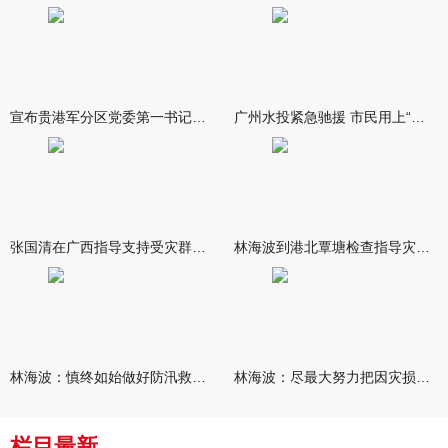
宣布贵港军分区党委第一书记任职大会召开 李洪晖宣读任职决定 林
广州水投紧急驰援 市民用上“放心水”
张国清在广西指导支持受灾群众生活保障和灾后抢修恢复工作时强调
林海波到港北覃塘检查指导灾后恢复重建工作时强调 众志成城抓紧
林海波：慎终如始做好防汛救灾各项工作 科学统筹加快推进灾后恢复
林海波：尽最大努力把因灾损失降到最低 坚决打赢防汛减灾救灾主动
栏目最新