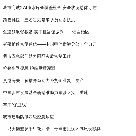
我市完成274座水库全覆盖检查 安全状况总体可控
跨省驰援，三名贵港籍消防员回乡抗洪
党建领航强根基 实干担当促振兴——记自治区
昼夜抢修恢复通信——中国电信贵港分公司全力开
我市应急部门助力园区灾后恢复工作
抢修水毁渠段 护航夏插灌溉
贵港海关：多措并举助力外贸企业复工复产
中国乡村发展基金会精准助力覃塘区灾后重建
车库“保卫战”
我市启动防汛四级应急响应
一只大鹅牵起千里豫桂情！贵港市民送的感恩大鹅将