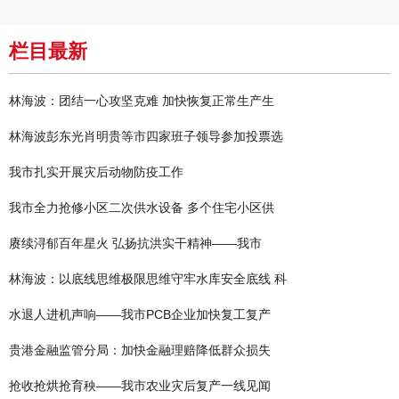
栏目最新
林海波：团结一心攻坚克难 加快恢复正常生产生
林海波彭东光肖明贵等市四家班子领导参加投票选
我市扎实开展灾后动物防疫工作
我市全力抢修小区二次供水设备 多个住宅小区供
赓续浔郁百年星火 弘扬抗洪实干精神——我市
林海波：以底线思维极限思维守牢水库安全底线 科
水退人进机声响——我市PCB企业加快复工复产
贵港金融监管分局：加快金融理赔降低群众损失
抢收抢烘抢育秧——我市农业灾后复产一线见闻