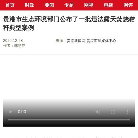
首页
时政
要闻
专题
网视
电视
网评
当前位置：
首页
>
专栏
>
曝光台
> 正文
贵港市生态环境部门公布了一批违法露天焚烧秸
秆典型案例
2025-12-28
来源：
贵港新闻网-贵港市融媒体中心
作者：陈慧艳