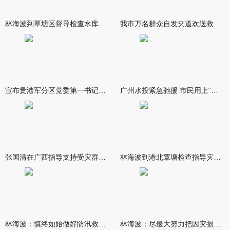
林海波到覃塘区督导检查水库安全度汛工作时强调 举一反三抓实抓
我市万名群众自发夹道欢送救援队伍
宣布贵港军分区党委第一书记任职大会召开 李洪晖宣读任职决定 林
广州水投紧急驰援 市民用上“放心水”
张国清在广西指导支持受灾群众生活保障和灾后抢修恢复工作时强调
林海波到港北覃塘检查指导灾后恢复重建工作时强调 众志成城抓紧
林海波：慎终如始做好防汛救灾各项工作 科学统筹加快推进灾后恢复
林海波：尽最大努力把因灾损失降到最低 坚决打赢防汛减灾救灾主动