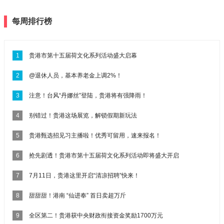
每周排行榜
1
贵港市第十五届荷文化系列活动盛大启幕
2
@退休人员，基本养老金上调2%！
3
注意！台风“丹娜丝”登陆，贵港将有强降雨！
4
别错过！贵港这场展览，解锁假期新玩法
5
贵港甄选招见习主播啦！优秀可留用，速来报名！
6
抢先剧透！贵港市第十五届荷文化系列活动即将盛大开启
7
7月11日，贵港这里开启“清凉招聘”快来！
8
甜甜甜！港南 “仙进奉” 首日卖超万斤
9
全区第二！贵港获中央财政衔接资金奖励1700万元