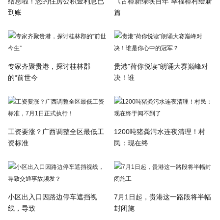
结息啦！您的住房公积金利息已
《古樟新绿映百年 幸福樟村绘新
到账
篇
专家齐聚贵港，探讨桂林郡
贵港"荷你悦读"朗诵大赛巅峰对
的“前世今
决！谁
工资要涨？广西调整全区最低工
1200吨猪粪污水连夜清理！村
资标准
民：现在终
小区出入口因路边停车遮挡视
7月1日起，贵港这一路段将半幅
线，导致
封闭施