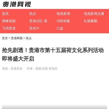
首页
热点
电视新闻
电视新闻点播
屏峰视频
贵港记忆 遇见非遗
浔郁档案
红旗飘飘
飞阅贵港
宣传片
公益
首页
>
贵港网视
>
热点
抢先剧透！贵港市第十五届荷文化系列活动
即将盛大开启
来源：贵港宣传 作者：梁棋 彭薏 安现武