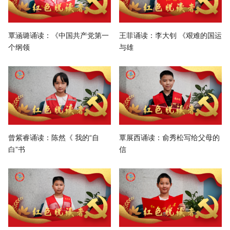
覃涵璐诵读：《中国共产党第一
王菲诵读：李大钊 《艰难的国运
个纲领
与雄
曾紫睿诵读：陈然《 我的“自
覃展西诵读：俞秀松写给父母的
白”书
信