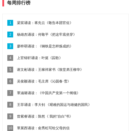
每周排行榜
1
梁宸诵读：蒋先云《敬告本团官佐》
2
杨雄杰诵读：何敬平《把这牢底坐穿》
3
廖梓萌诵读：《钢铁是怎样炼成的》
4
上官锦轩诵读：叶挺《囚歌》
5
谢文彬诵读：王稼祥家书《致堂弟王柳华》
6
吴俊颖诵读：毛主席《沁园春·雪》
7
覃涵璐诵读：《中国共产党第一个纲领》
8
王菲诵读：李大钊 《艰难的国运与雄健的国民》
9
曾紫睿诵读：陈然《 我的“自白”书》
10
覃展西诵读：俞秀松写给父母的信