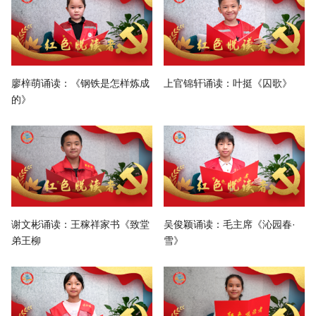
廖梓萌诵读：《钢铁是怎样炼成
上官锦轩诵读：叶挺《囚歌》
的》
谢文彬诵读：王稼祥家书《致堂
吴俊颖诵读：毛主席《沁园春·
弟王柳
雪》