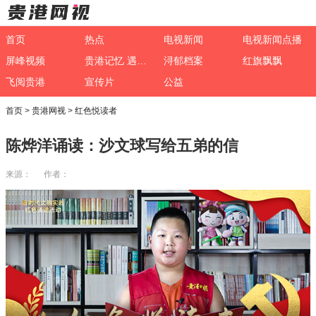
首页
热点
电视新闻
电视新闻点播
屏峰视频
贵港记忆 遇见非遗
浔郁档案
红旗飘飘
飞阅贵港
宣传片
公益
首页
>
贵港网视
>
红色悦读者
陈烨洋诵读：沙文球写给五弟的信
来源： 作者：