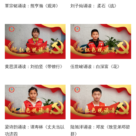
覃宗铭诵读：熊亨瀚《观涛》
刘子灿诵读： 柔石《战》
黄思淇诵读：刘伯坚《带镣行》
伍世峻诵读：白深富《花》
梁诗韵诵读：谭寿林《丈夫当以
陆旭泽诵读：邓发《致堂弟邓碧
功济四
群》