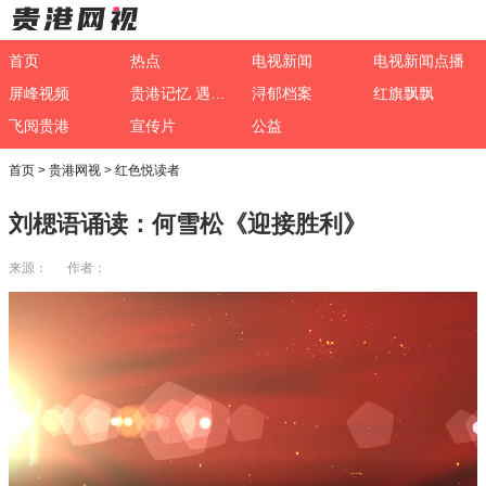
首页
热点
电视新闻
电视新闻点播
屏峰视频
贵港记忆 遇见非遗
浔郁档案
红旗飘飘
飞阅贵港
宣传片
公益
首页
>
贵港网视
>
红色悦读者
刘楒语诵读：何雪松《迎接胜利》
来源： 作者：