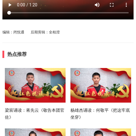
编辑：闭悦通 后期剪辑：全柏澄
热点推荐
梁宸诵读：蒋先云《敬告本团官
杨雄杰诵读：何敬平《把这牢底
佐》
坐穿》