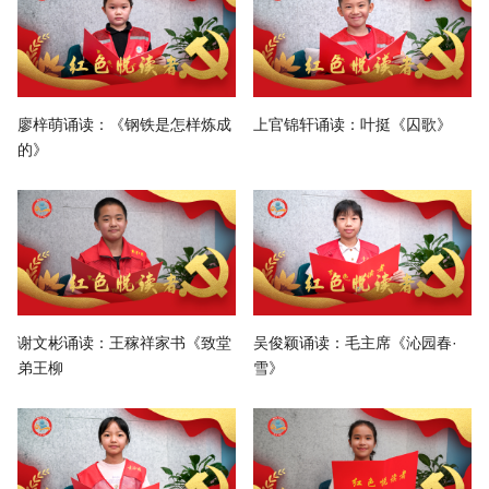
廖梓萌诵读：《钢铁是怎样炼成
上官锦轩诵读：叶挺《囚歌》
的》
谢文彬诵读：王稼祥家书《致堂
吴俊颖诵读：毛主席《沁园春·
弟王柳
雪》