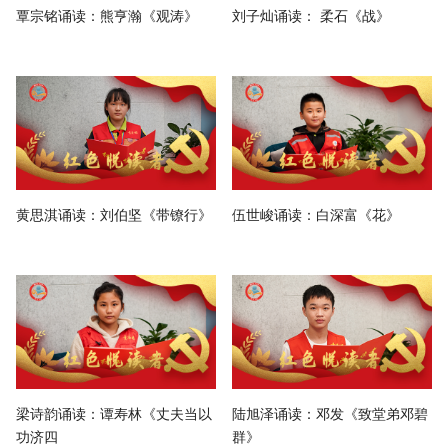
覃宗铭诵读：熊亨瀚《观涛》
刘子灿诵读： 柔石《战》
黄思淇诵读：刘伯坚《带镣行》
伍世峻诵读：白深富《花》
梁诗韵诵读：谭寿林《丈夫当以
陆旭泽诵读：邓发《致堂弟邓碧
功济四
群》