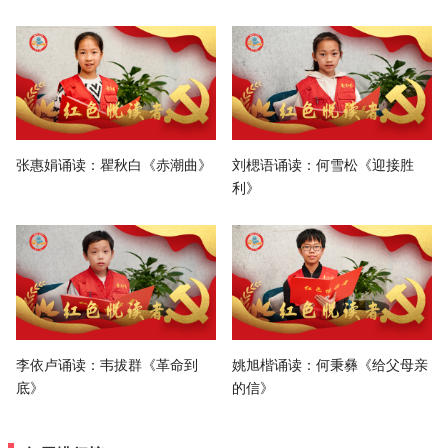
张惠娟诵读：瞿秋白《赤潮曲》
刘楒语诵读：何雪松《迎接胜
利》
李依卢诵读：韦拔群《革命到
姚旭楷诵读：何秉彝《给父母亲
底》
的信》