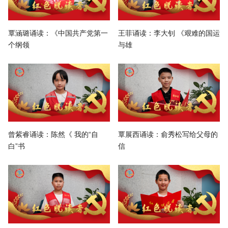
覃涵璐诵读：《中国共产党第一
王菲诵读：李大钊 《艰难的国运
个纲领
与雄
曾紫睿诵读：陈然《 我的“自
覃展西诵读：俞秀松写给父母的
白”书
信