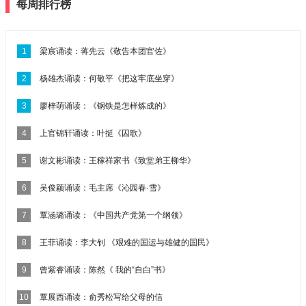
每周排行榜
1
梁宸诵读：蒋先云《敬告本团官佐》
2
杨雄杰诵读：何敬平《把这牢底坐穿》
3
廖梓萌诵读：《钢铁是怎样炼成的》
4
上官锦轩诵读：叶挺《囚歌》
5
谢文彬诵读：王稼祥家书《致堂弟王柳华》
6
吴俊颖诵读：毛主席《沁园春·雪》
7
覃涵璐诵读：《中国共产党第一个纲领》
8
王菲诵读：李大钊 《艰难的国运与雄健的国民》
9
曾紫睿诵读：陈然《 我的“自白”书》
10
覃展西诵读：俞秀松写给父母的信