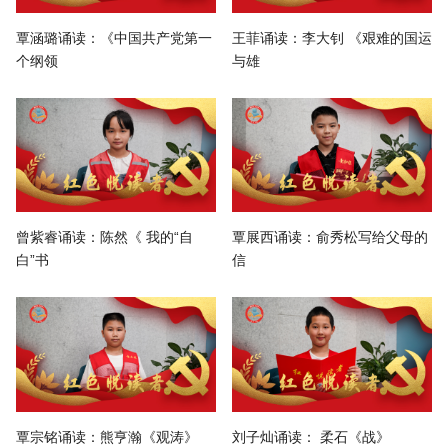
覃涵璐诵读：《中国共产党第一
王菲诵读：李大钊 《艰难的国运
个纲领
与雄
曾紫睿诵读：陈然《 我的“自
覃展西诵读：俞秀松写给父母的
白”书
信
覃宗铭诵读：熊亨瀚《观涛》
刘子灿诵读： 柔石《战》