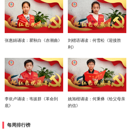
张惠娟诵读：瞿秋白《赤潮曲》
刘楒语诵读：何雪松《迎接胜
利》
李依卢诵读：韦拔群《革命到
姚旭楷诵读：何秉彝《给父母亲
底》
的信》
每周排行榜