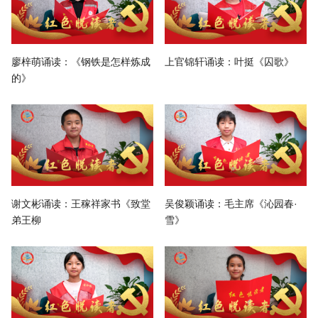
廖梓萌诵读：《钢铁是怎样炼成
上官锦轩诵读：叶挺《囚歌》
的》
谢文彬诵读：王稼祥家书《致堂
吴俊颖诵读：毛主席《沁园春·
弟王柳
雪》