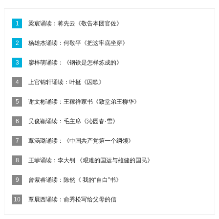
1
梁宸诵读：蒋先云《敬告本团官佐》
2
杨雄杰诵读：何敬平《把这牢底坐穿》
3
廖梓萌诵读：《钢铁是怎样炼成的》
4
上官锦轩诵读：叶挺《囚歌》
5
谢文彬诵读：王稼祥家书《致堂弟王柳华》
6
吴俊颖诵读：毛主席《沁园春·雪》
7
覃涵璐诵读：《中国共产党第一个纲领》
8
王菲诵读：李大钊 《艰难的国运与雄健的国民》
9
曾紫睿诵读：陈然《 我的“自白”书》
10
覃展西诵读：俞秀松写给父母的信