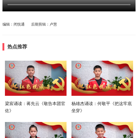
编辑：闭悦通 后期剪辑：卢慧
热点推荐
梁宸诵读：蒋先云《敬告本团官
杨雄杰诵读：何敬平《把这牢底
佐》
坐穿》