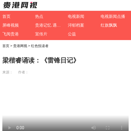
首页
热点
电视新闻
电视新闻点播
屏峰视频
贵港记忆 遇见非遗
浔郁档案
红旗飘飘
飞阅贵港
宣传片
公益
首页
>
贵港网视
>
红色悦读者
梁楷睿诵读：《雷锋日记》
来源： 作者：