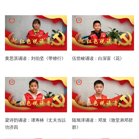
黄思淇诵读：刘伯坚《带镣行》
伍世峻诵读：白深富《花》
梁诗韵诵读：谭寿林《丈夫当以
陆旭泽诵读：邓发《致堂弟邓碧
功济四
群》