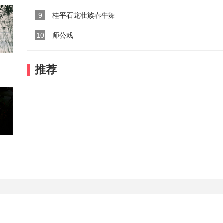
9
桂平石龙壮族春牛舞
10
师公戏
推荐