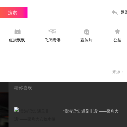
返
红旗飘飘
飞阅贵港
宣传片
公益
来源：
猜你喜欢
|
“贵港记忆 遇见非遗”——聚焦大