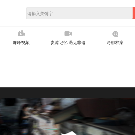
屏峰视频
贵港记忆 遇见非遗
浔郁档案