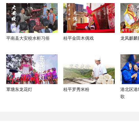
平南县大安校水柜习俗
桂平金田木偶戏
龙凤麒麟
覃塘东龙花灯
桂平罗秀米粉
港北区港
歌