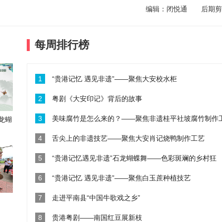
编辑：闭悦通 后期剪
“贵港记忆遇见非遗”石龙蝴蝶舞—
每周排行榜
2022-03-01
1
“贵港记忆 遇见非遗”——聚焦大安校水柜
“贵港记忆 遇见非遗”——聚焦白
2
粤剧《大安印记》背后的故事
2022-03-01
3
美味腐竹是怎么来的？——聚焦非遗桂平社坡腐竹制作
龙蝴
4
舌尖上的非遗技艺——聚焦大安肖记烧鸭制作工艺
走进平南县“中国牛歌戏之乡”
5
“贵港记忆遇见非遗”石龙蝴蝶舞——色彩斑斓的乡村狂
6
“贵港记忆 遇见非遗”——聚焦白玉蔗种植技艺
2021-07-19
7
走进平南县“中国牛歌戏之乡”
8
贵港粤剧——南国红豆展新枝