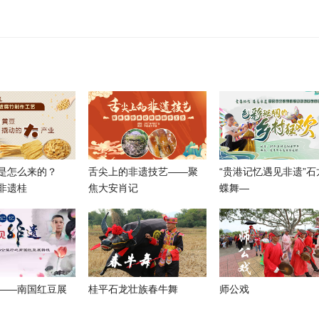
是怎么来的？
舌尖上的非遗技艺——聚
“贵港记忆遇见非遗”石
非遗桂
焦大安肖记
蝶舞—
——南国红豆展
桂平石龙壮族春牛舞
师公戏