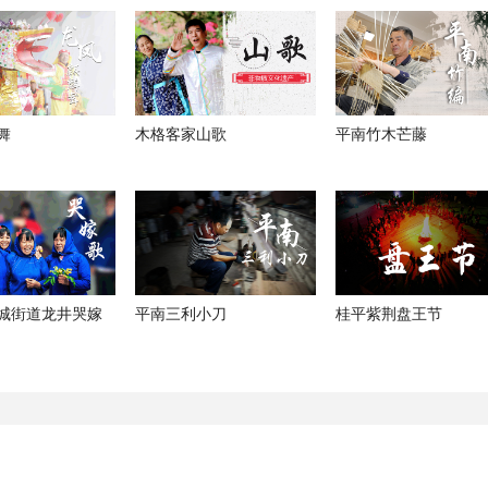
舞
木格客家山歌
平南竹木芒藤
城街道龙井哭嫁
平南三利小刀
桂平紫荆盘王节