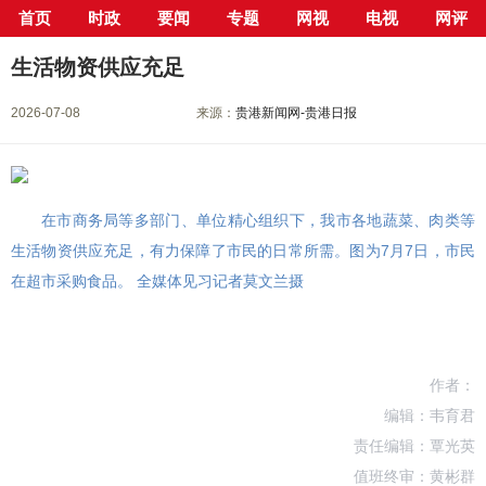
首页
时政
要闻
专题
网视
电视
网评
当前位置：
首页
>
新闻中心
>
要闻
> 正文
生活物资供应充足
2026-07-08
来源：
贵港新闻网-贵港日报
在市商务局等多部门、单位精心组织下，我市各地蔬菜、肉类等
生活物资供应充足，有力保障了市民的日常所需。图为7月7日，市民
在超市采购食品。 全媒体见习记者莫文兰摄
作者：
编辑：韦育君
责任编辑：覃光英
值班终审：黄彬群