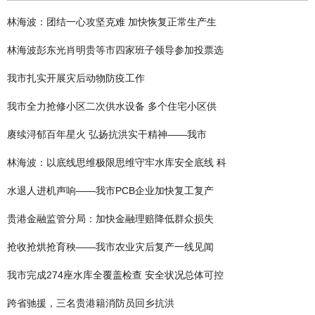
林海波：团结一心攻坚克难 加快恢复正常生产生
林海波彭东光肖明贵等市四家班子领导参加投票选
我市扎实开展灾后动物防疫工作
我市全力抢修小区二次供水设备 多个住宅小区供
赓续浔郁百年星火 弘扬抗洪实干精神——我市
林海波：以底线思维极限思维守牢水库安全底线 科
水退人进机声响——我市PCB企业加快复工复产
贵港金融监管分局：加快金融理赔降低群众损失
抢收抢烘抢育秧——我市农业灾后复产一线见闻
我市完成274座水库全覆盖检查 安全状况总体可控
跨省驰援，三名贵港籍消防员回乡抗洪