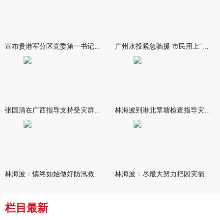
宣布贵港军分区党委第一书记任职大会召开 李洪晖宣读任职决定 林
广州水投紧急驰援 市民用上“放心水”
张国清在广西指导支持受灾群众生活保障和灾后抢修恢复工作时强调
林海波到港北覃塘检查指导灾后恢复重建工作时强调 众志成城抓紧
林海波：慎终如始做好防汛救灾各项工作 科学统筹加快推进灾后恢复
林海波：尽最大努力把因灾损失降到最低 坚决打赢防汛减灾救灾主动
栏目最新