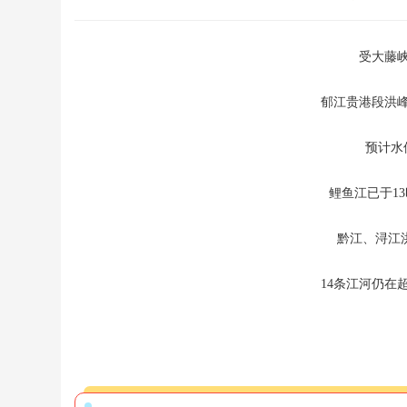
受大藤
郁江贵港段洪峰
预计水位
鲤鱼江已于13
黔江、浔江
14条江河仍在