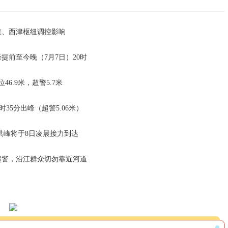
峡、西津枢纽调控影响
提前至今晚（7月7日）20时
46.9米，超警5.7米
时35分出峰（超警5.06米）
洪峰将于8日凌晨接力到达
超警，沿江群众切勿靠近河道