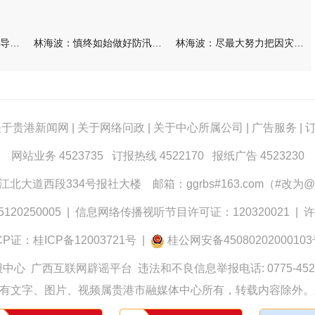
林海波到港北覃塘检查指导灾后恢复重建工作时强调 众志成城抓紧
林海波：慎终如始做好防汛救灾各项工作 科学统筹加快推进灾后恢复
林海波：尽最大努力把因灾损失降到最低 坚决打赢防汛减灾救灾主动
关于贵港新闻网
|
关于网络问政
|
关于中心所属公司
|
广告服务
|
网站业务 4523735 订报热线 4522170 报纸广告 4523230
大道西段334号报社大楼 邮箱：ggrbs#163.com（#改为@
0250005
|
信息网络传播视听节目许可证：120320021
|
许
CP证：桂ICP备12003721号
|
桂公网安备4508020200010
报中心
广西互联网辟谣平台
违法和不良信息举报电话: 0775-452
有文字、图片、视频属贵港市融媒体中心所有，转载内容除外。