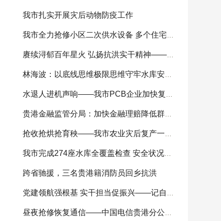
我市扎实开展灾后动物防疫工作
我市全力抢修小区二次供水设备 多个住宅小区供
赓续浔郁百年星火 弘扬抗洪实干精神——我市
林海波：以底线思维极限思维守牢水库安全底线 科
水退人进机声响——我市PCB企业加快复工复产
贵港金融监管分局：加快金融理赔降低群众损失
抢收抢烘抢育秧——我市农业灾后复产一线见闻
我市完成274座水库全覆盖检查 安全状况总体可控
跨省驰援，三名贵港籍消防员回乡抗洪
党建领航强根基 实干担当促振兴——记自治区
昼夜抢修恢复通信——中国电信贵港分公司全力开