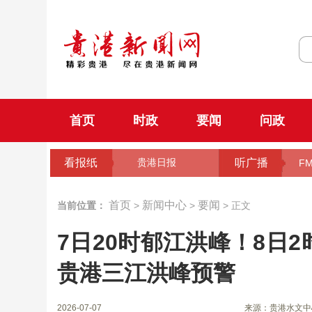
首页
时政
要闻
问政
看报纸
听广播
贵港日报
FM
首页
新闻中心
要闻
当前位置：
>
>
> 正文
7日20时郁江洪峰！8日
贵港三江洪峰预警
2026-07-07
来源：贵港水文中