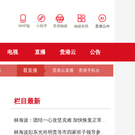
WAP版
小程序
贵港融媒
融媒矩阵
贵港云AI
电视
直播
贵港云
公告
看直播
道
贵港云直播
贵港手机台
栏目最新
林海波：团结一心攻坚克难 加快恢复正常生产生
林海波彭东光肖明贵等市四家班子领导参加投票选