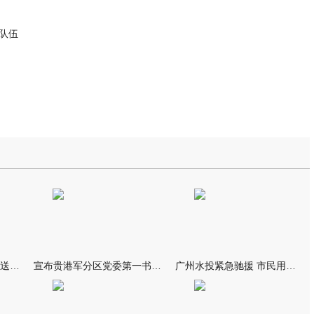
队伍
我市万名群众自发夹道欢送救援队伍
宣布贵港军分区党委第一书记任职大会召开 李洪晖宣读任职决定 林
广州水投紧急驰援 市民用上“放心水”