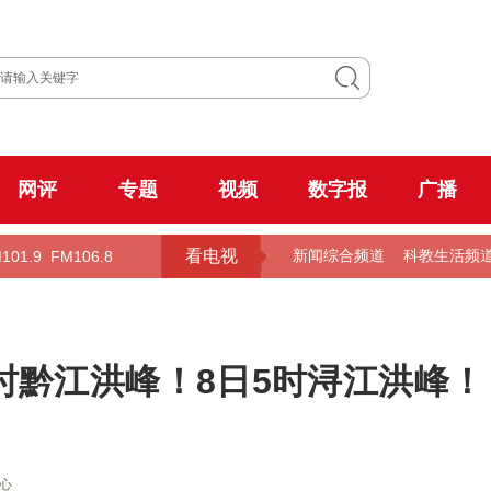
网评
专题
视频
数字报
广播
看电视
101.9
FM106.8
新闻综合频道
科教生活频
2时黔江洪峰！8日5时浔江洪峰！
心