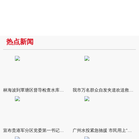
热点新闻
林海波到覃塘区督导检查水库安全度汛工作时强调 举一反三抓实抓
我市万名群众自发夹道欢送救援队伍
宣布贵港军分区党委第一书记任职大会召开 李洪晖宣读任职决定 林
广州水投紧急驰援 市民用上“放心水”