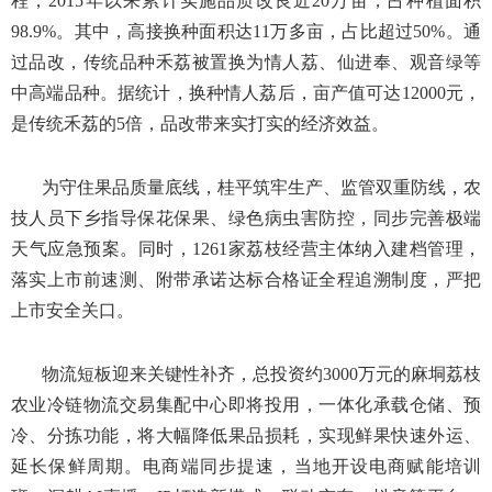
程，2015年以来累计实施品质改良近20万亩，占种植面积
98.9%。其中，高接换种面积达11万多亩，占比超过50%。通
过品改，传统品种禾荔被置换为情人荔、仙进奉、观音绿等
中高端品种。据统计，换种情人荔后，亩产值可达12000元，
是传统禾荔的5倍，品改带来实打实的经济效益。
为守住果品质量底线，桂平筑牢生产、监管双重防线，农
技人员下乡指导保花保果、绿色病虫害防控，同步完善极端
天气应急预案。同时，1261家荔枝经营主体纳入建档管理，
落实上市前速测、附带承诺达标合格证全程追溯制度，严把
上市安全关口。
物流短板迎来关键性补齐，总投资约3000万元的麻垌荔枝
农业冷链物流交易集配中心即将投用，一体化承载仓储、预
冷、分拣功能，将大幅降低果品损耗，实现鲜果快速外运、
延长保鲜周期。电商端同步提速，当地开设电商赋能培训