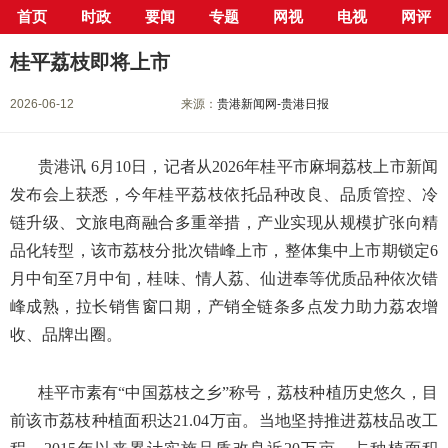
首页
时政
要闻
专题
网视
电视
网评
当前位置：
首页
>
新闻中心
>
要闻
> 正文
桂平荔枝即将上市
2026-06-12
来源：
贵港新闻网-贵港日报
贵港讯 6月10日，记者从2026年桂平市麻垌荔枝上市新闻
发布会上获悉，今年桂平荔枝依托品种改良、品质管控、冷
链升级、文旅电商融合多重举措，产业实现从规模扩张向精
品化转型，该市荔枝分批次错峰上市，整体集中上市期锁定6
月中旬至7月中旬，桂味、情人荔、仙进奉等优质品种依次错
峰成熟，拉长销售窗口期，产销全链条多点发力助力荔农增
收、品牌出圈。
桂平市素有“中国荔枝之乡”称号，荔枝种植历史悠久，目
前该市荔枝种植面积达21.04万亩。当地坚持推进荔枝品改工