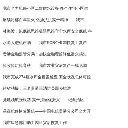
我市全力抢修小区二次供水设备 多个住宅小区供
赓续浔郁百年星火 弘扬抗洪实干精神——我市
林海波：以底线思维极限思维守牢水库安全底线 科
水退人进机声响——我市PCB企业加快复工复产
贵港金融监管分局：加快金融理赔降低群众损失
抢收抢烘抢育秧——我市农业灾后复产一线见闻
我市完成274座水库全覆盖检查 安全状况总体可控
跨省驰援，三名贵港籍消防员回乡抗洪
党建领航强根基 实干担当促振兴——记自治区
昼夜抢修恢复通信——中国电信贵港分公司全力开
我市应急部门助力园区灾后恢复工作