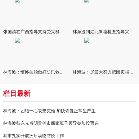
张国清在广西指导支持受灾群众生活保障和灾后抢修恢复工作时强调
林海波到港北覃塘检查指导灾后恢复重建工作时强调 众志成城抓紧
林海波：慎终如始做好防汛救灾各项工作 科学统筹加快推进灾后恢复
林海波：尽最大努力把因灾损失降到最低 坚决打赢防汛减灾救灾主动
栏目最新
林海波：团结一心攻坚克难 加快恢复正常生产生
林海波彭东光肖明贵等市四家班子领导参加投票选
我市扎实开展灾后动物防疫工作