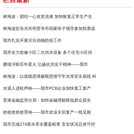
林海波：团结一心攻坚克难 加快恢复正常生产生
林海波彭东光肖明贵等市四家班子领导参加投票选
我市扎实开展灾后动物防疫工作
我市全力抢修小区二次供水设备 多个住宅小区供
赓续浔郁百年星火 弘扬抗洪实干精神——我市
林海波：以底线思维极限思维守牢水库安全底线 科
水退人进机声响——我市PCB企业加快复工复产
贵港金融监管分局：加快金融理赔降低群众损失
抢收抢烘抢育秧——我市农业灾后复产一线见闻
我市完成274座水库全覆盖检查 安全状况总体可控