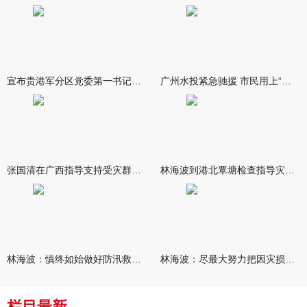
宣布贵港军分区党委第一书记任职大会召开 李洪晖宣读任职决定 林
广州水投紧急驰援 市民用上“放心水”
张国清在广西指导支持受灾群众生活保障和灾后抢修恢复工作时强调
林海波到港北覃塘检查指导灾后恢复重建工作时强调 众志成城抓紧
林海波：慎终如始做好防汛救灾各项工作 科学统筹加快推进灾后恢复
林海波：尽最大努力把因灾损失降到最低 坚决打赢防汛减灾救灾主动
栏目最新