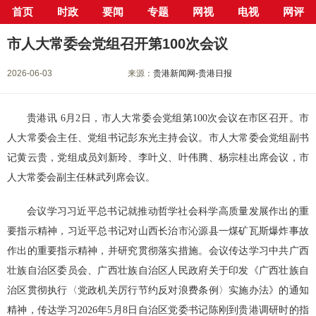
首页
时政
要闻
专题
网视
电视
网评
当前位置：
首页
>
新闻中心
>
要闻
> 正文
市人大常委会党组召开第100次会议
2026-06-03
来源：
贵港新闻网-贵港日报
贵港讯 6月2日，市人大常委会党组第100次会议在市区召开。市
人大常委会主任、党组书记彭东光主持会议。市人大常委会党组副书
记黄云贵，党组成员刘新玲、李叶义、叶伟腾、杨宗桂出席会议，市
人大常委会副主任林武列席会议。
会议学习习近平总书记就推动哲学社会科学高质量发展作出的重
要指示精神，习近平总书记对山西长治市沁源县一煤矿瓦斯爆炸事故
作出的重要指示精神，并研究贯彻落实措施。会议传达学习中共广西
壮族自治区委员会、广西壮族自治区人民政府关于印发《广西壮族自
治区贯彻执行〈党政机关厉行节约反对浪费条例〉实施办法》的通知
精神，传达学习2026年5月8日自治区党委书记陈刚到贵港调研时的指