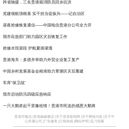
跨省驰援，三名贵港籍消防员回乡抗洪
党建领航强根基 实干担当促振兴——记自治区
昼夜抢修恢复通信——中国电信贵港分公司全力开
我市应急部门助力园区灾后恢复工作
抢修水毁渠段 护航夏插灌溉
贵港海关：多措并举助力外贸企业复工复产
中国乡村发展基金会精准助力覃塘区灾后重建
车库“保卫战”
我市启动防汛四级应急响应
一只大鹅牵起千里豫桂情！贵港市民送的感恩大鹅将
贵港市概况 |
贵港融媒概况 |
关于贵港新闻网 |
关于网络问政 |
关于中
心所属公司 |
广告服务 |
订报热线 |
网站声明 |
见习招募