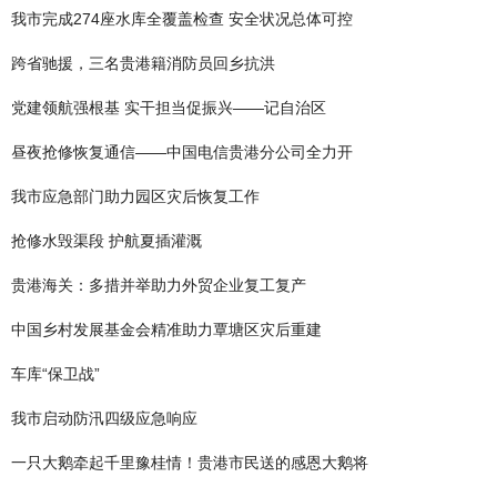
我市完成274座水库全覆盖检查 安全状况总体可控
跨省驰援，三名贵港籍消防员回乡抗洪
党建领航强根基 实干担当促振兴——记自治区
昼夜抢修恢复通信——中国电信贵港分公司全力开
我市应急部门助力园区灾后恢复工作
抢修水毁渠段 护航夏插灌溉
贵港海关：多措并举助力外贸企业复工复产
中国乡村发展基金会精准助力覃塘区灾后重建
车库“保卫战”
我市启动防汛四级应急响应
一只大鹅牵起千里豫桂情！贵港市民送的感恩大鹅将