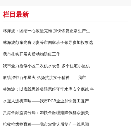
栏目最新
林海波：团结一心攻坚克难 加快恢复正常生产生
林海波彭东光肖明贵等市四家班子领导参加投票选
我市扎实开展灾后动物防疫工作
我市全力抢修小区二次供水设备 多个住宅小区供
赓续浔郁百年星火 弘扬抗洪实干精神——我市
林海波：以底线思维极限思维守牢水库安全底线 科
水退人进机声响——我市PCB企业加快复工复产
贵港金融监管分局：加快金融理赔降低群众损失
抢收抢烘抢育秧——我市农业灾后复产一线见闻