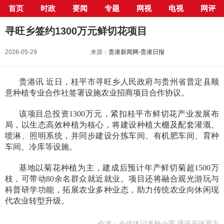
首页
时政
要闻
专题
网视
电视
网评
当前位置：
首页
>
新闻中心
>
要闻
> 正文
寻旺乡签约1300万元鲜切花项目
2026-05-29
来源：
贵港新闻网-贵港日报
贵港讯 近日，桂平市寻旺乡人民政府与贵州省普定县顺
意种植专业合作社签署设施农业招商项目合作协议。
该项目总投资1300万元，紧扣桂平市鲜切花产业发展布
局，以生态高效种植为核心，将建设种植大棚及配套灌溉、
喷淋、照明系统，并同步建设分拣车间、有机肥车间、育种
车间、冷库等设施。
基地以菊花种植为主，建成后预计年产鲜切菊超1500万
枝，可带动80余名群众就近就业。项目还将融合观光游玩与
科普研学功能，拓展农业多种业态，助力传统农业向休闲现
代农业转型升级。
作者：全媒体记者杨小露 通讯员张严方