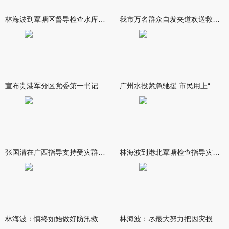
林海波到覃塘区督导检查水库安全度汛工作时强调 举一反三抓实抓
我市万名群众自发夹道欢送救援队伍
宣布贵港军分区党委第一书记任职大会召开 李洪晖宣读任职决定 林
广州水投紧急驰援 市民用上“放心水”
张国清在广西指导支持受灾群众生活保障和灾后抢修恢复工作时强调
林海波到港北覃塘检查指导灾后恢复重建工作时强调 众志成城抓紧
林海波：慎终如始做好防汛救灾各项工作 科学统筹加快推进灾后恢复
林海波：尽最大努力把因灾损失降到最低 坚决打赢防汛减灾救灾主动