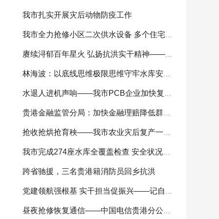
我市扎实开展灾后动物防疫工作
我市全力抢修小区二次供水设备 多个住宅小区供
赓续浔郁百年星火 弘扬抗洪实干精神——我市
林海波：以底线思维极限思维守牢水库安全底线 科
水退人进机声响——我市PCB企业加快复工复产
贵港金融监管分局：加快金融理赔降低群众损失
抢收抢烘抢育秧——我市农业灾后复产一线见闻
我市完成274座水库全覆盖检查 安全状况总体可控
跨省驰援，三名贵港籍消防员回乡抗洪
党建领航强根基 实干担当促振兴——记自治区
昼夜抢修恢复通信——中国电信贵港分公司全力开