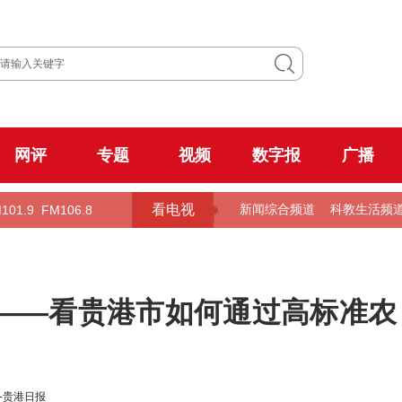
网评
专题
视频
数字报
广播
看电视
101.9
FM106.8
新闻综合频道
科教生活频
”——看贵港市如何通过高标准农
-贵港日报