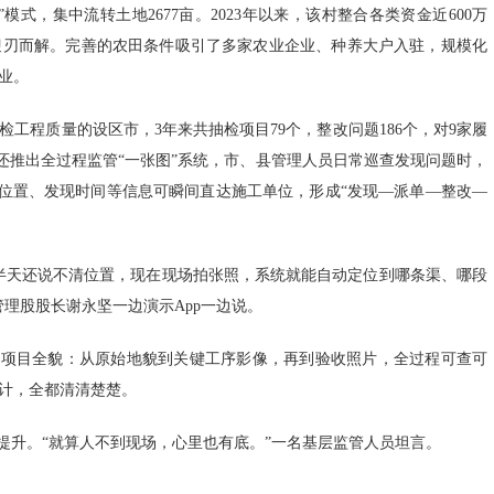
模式，集中流转土地2677亩。2023年以来，该村整合各类资金近600万
迎刃而解。完善的农田条件吸引了多家农业企业、种养大户入驻，规模化
业。
工程质量的设区市，3年来共抽检项目79个，整改问题186个，对9家履
港还推出全过程监管“一张图”系统，市、县管理人员日常巡查发现问题时，
体位置、发现时间等信息可瞬间直达施工单位，形成“发现—派单—整改—
半天还说不清位置，现在现场拍张照，系统就能自动定位到哪条渠、哪段
理股股长谢永坚一边演示App一边说。
览”项目全貌：从原始地貌到关键工序影像，再到验收照片，全过程可查可
计，全都清清楚楚。
提升。“就算人不到现场，心里也有底。”一名基层监管人员坦言。