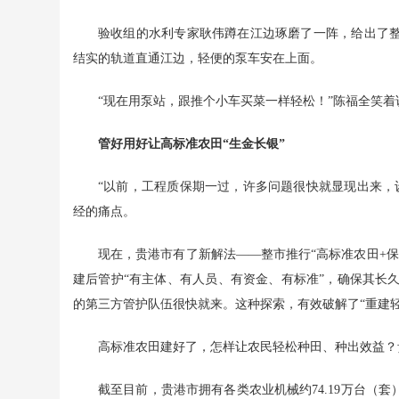
验收组的水利专家耿伟蹲在江边琢磨了一阵，给出了整
结实的轨道直通江边，轻便的泵车安在上面。
“现在用泵站，跟推个小车买菜一样轻松！”陈福全笑着
管好用好让高标准农田“生金长银”
“以前，工程质保期一过，许多问题很快就显现出来，
经的痛点。
现在，贵港市有了新解法——整市推行“高标准农田+
建后管护“有主体、有人员、有资金、有标准”，确保其长
的第三方管护队伍很快就来。这种探索，有效破解了“重建轻
高标准农田建好了，怎样让农民轻松种田、种出效益？
截至目前，贵港市拥有各类农业机械约74.19万台（套）