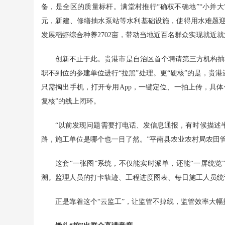
备，是全区的质量标杆。满堂村推行“确权不确地”“小并大”
元，新建、修缮抽水泵站等水利基础设施，使得用水难题
发展稻虾综合种养2702亩，带动当地近百名群众实现就近就
创新不止于此。贵港市是自治区首个聘请第三方机构抽检
职不到位的参建单位进行“拉黑”处理。更“硬核”的是，贵
只需掏出手机，打开专用App，一键定位、一拍上传，具
复核”的线上闭环。
“以前发现问题需要打电话、发信息通报，有时候描述
路，施工单位是哪个也一目了然。”平南县农业农村局农田管
这套“一张图”系统，不仅能实时派单，还能“一屏统
溯。监理人员的打卡轨迹、工程进度图表、每日施工人员统
正是靠着这个“云监工”，让监管不掉线，监管效率大幅