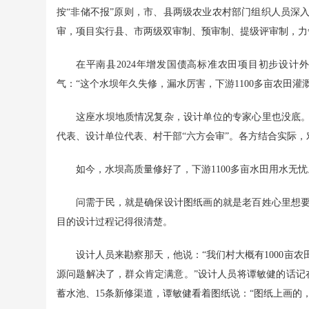
按“非储不报”原则，市、县两级农业农村部门组织人员深
审，项目实行县、市两级双审制、预审制、提级评审制，力争
在平南县2024年增发国债高标准农田项目初步设
气：“这个水坝年久失修，漏水厉害，下游1100多亩农田
这座水坝地质情况复杂，设计单位的专家心里也没底
代表、设计单位代表、村干部“六方会审”。各方结合实际
如今，水坝高质量修好了，下游1100多亩水田用水无忧
问需于民，就是确保设计图纸画的就是老百姓心里想
目的设计过程记得很清楚。
设计人员来勘察那天，他说：“我们村大概有1000亩
源问题解决了，群众肯定满意。”设计人员将谭敏健的话记
蓄水池、15条新修渠道，谭敏健看着图纸说：“图纸上画的