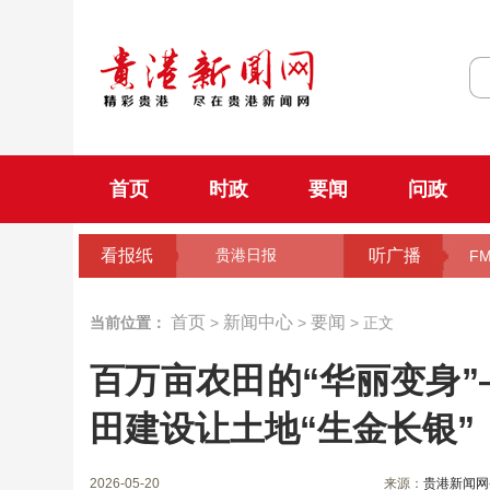
首页
时政
要闻
问政
看报纸
听广播
贵港日报
FM
首页
新闻中心
要闻
当前位置：
>
>
> 正文
百万亩农田的“华丽变身
田建设让土地“生金长银”
2026-05-20
来源：
贵港新闻网