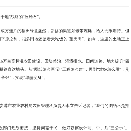
于地”战略的“压舱石”。
，成方连片的稻田绿意盎然，新修的渠道如银带蜿蜒，给人无限期待。但
平原之利，很多田地还是看天吃饭的“望天田”。如今，这里的土地正上
130.6万亩高标准农田建设。田块整治、灌溉排水、田间道路、地力提升“四
机耕路直达地头。从“图纸怎么画”到“工程怎么建”，再到“建好怎么用”，贵
长银”，实现“华丽变身”。
”贵港市农业农村局农田管理科负责人李立告诉记者，“我们的图纸不是拍
强部门规划衔接，坚持问需于民，做好勘察设计前、中、后“三公示”。