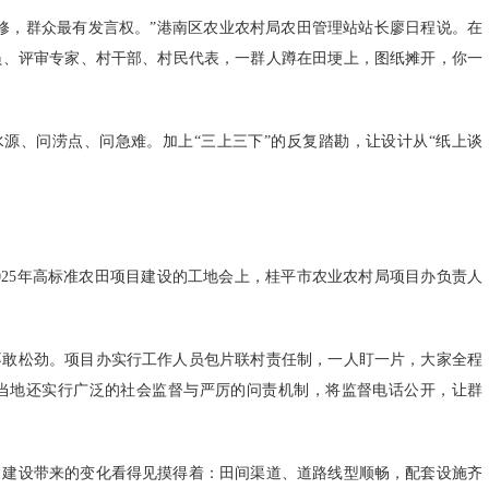
修，群众最有发言权。”港南区农业农村局农田管理站站长廖日程说。在
员、评审专家、村干部、村民代表，一群人蹲在田埂上，图纸摊开，你一
水源、问涝点、问急难。加上“三上三下”的反复踏勘，让设计从“纸上谈
025年高标准农田项目建设的工地会上，桂平市农业农村局项目办负责人
不敢松劲。项目办实行工作人员包片联村责任制，一人盯一片，大家全程
当地还实行广泛的社会监督与严厉的问责机制，将监督电话公开，让群
田建设带来的变化看得见摸得着：田间渠道、道路线型顺畅，配套设施齐