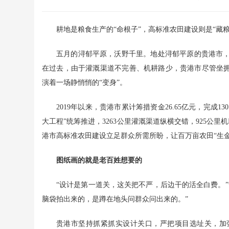
耕地是粮食生产的“命根子”，高标准农田建设则是“藏粮
五月的浔郁平原，沃野千里。地处浔郁平原的贵港市
在过去，由于灌溉渠道不完善、机耕路少，贵港市尽管坐拥
演着一场静悄悄的“变身”。
2019年以来，贵港市累计筹措资金26.65亿元，完成
大工程”统筹推进，3263公里灌溉渠道纵横交错，925公里
港市高标准农田建设立足群众所需所盼，让百万亩农田“生金
图纸画的就是老百姓想要的
“设计是第一道关，这关把不严，后边干的活全白费。
脑袋拍出来的，是蹲在地头问群众问出来的。”
贵港市坚持抓紧抓实设计关口，严把项目选址关，加