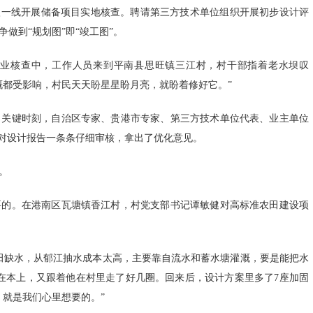
入一线开展储备项目实地核查。聘请第三方技术单位组织开展初步设计评
做到“规划图”即“竣工图”。
计外业核查中，工作人员来到平南县思旺镇三江村，村干部指着老水坝叹
灌溉都受影响，村民天天盼星星盼月亮，就盼着修好它。”
。关键时刻，自治区专家、贵港市专家、第三方技术单位代表、业主单位
，对设计报告一条条仔细审核，拿出了优化意见。
。
要的。在港南区瓦塘镇香江村，村党支部书记谭敏健对高标准农田建设项
农田缺水，从郁江抽水成本太高，主要靠自流水和蓄水塘灌溉，要是能把水
在本上，又跟着他在村里走了好几圈。回来后，设计方案里多了7座加固
，就是我们心里想要的。”