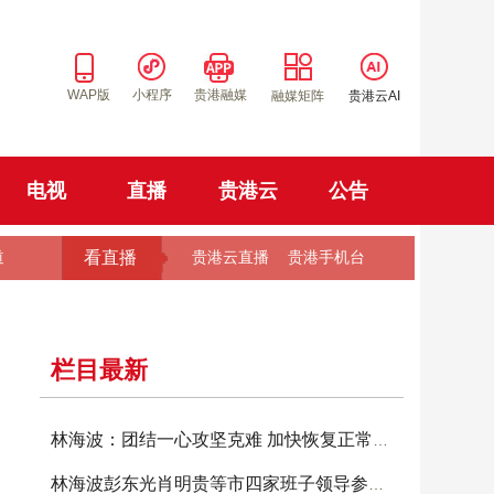
WAP版
小程序
贵港融媒
融媒矩阵
贵港云AI
电视
直播
贵港云
公告
看直播
道
贵港云直播
贵港手机台
栏目最新
林海波：团结一心攻坚克难 加快恢复正常生产生
林海波彭东光肖明贵等市四家班子领导参加投票选