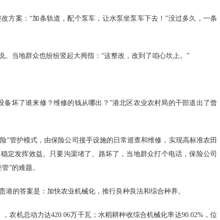
改方案：“加条轨道，配个泵车，让水泵坐泵车下去！”没过多久，一条
说。当地群众也纷纷竖起大拇指：“这整改，改到了咱心坎上。”
设备坏了谁来修？维修的钱从哪出？”港北区农业农村局的干部道出了曾
保险”管护模式，由保险公司接手设施的日常巡查和维修，实现高标准农田
久稳定发挥效益。只要沟渠堵了、路坏了，当地群众打个电话，保险公司
管”的难题。
贵港的答案是：加快农业机械化，推行良种良法和综合种养。
，农机总动力达420.06万千瓦；水稻耕种收综合机械化率达90.02%，位