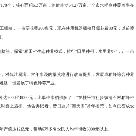
78个，核心面积6.3万亩，辐射带动54.27万亩。全市水稻良种覆盖率在
插秧，一亩要花费200多元，现在使用机器插秧只需花费80元；以前喷
亩。
脑筋，探索“稻田+”生态种养模式，推行“田里种稻，水里养虾”，让一亩
来，对低洼易涝、常年水浸的撂荒地进行改造提升，发展成稻虾综合种养
的难题，也发展了特色种养产业。
7000至8000元，比单种水稻强多了！”在桂平市社步镇清石村稻虾种
时喜上眉梢。他告诉记者，昔日这片“望天田”常年撂荒，如今已变成农
产值达12亿元，带动6万多名农民人均年增收3000元以上。