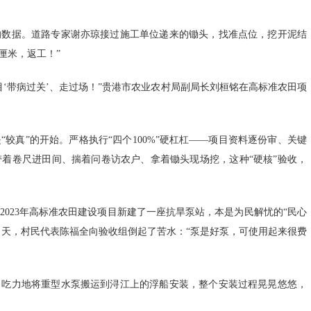
的数据。道路专家谢亦琼接过施工单位递来的锄头，找准点位，挖开泥结
厘米，返工！”
‘带病过关’、走过场！”贵港市农业农村局副局长刘桓铭在高标准农田项
较真”的开始。严格执行“四个100%”硬杠杠——项目资料逐份审、关键
着卷尺进田间、揣着问卷访农户、拿着锄头现场挖，这种“硬核”验收，
023年高标准农田建设项目新建了一座抗旱泵站，本是为民解忧的“民心
当天，村民代表陈福全向验收组倒起了苦水：“泵是好泵，可使用起来很费
，吃力地将重型水泵搬运到浔江上的浮船安装，整个安装过程晃晃悠悠，