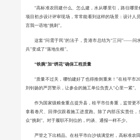
“高标准农田建什么、怎么建，水从哪里引，路往哪里
项目初步设计评审现场，常常能看到这样的场景：设计人
言我一语地“挑刺”。
这套“问需于民”的法子，贵港市总结为“三问”——问
兵”变成了“落地生根”。
“铁腕”加“绣花”确保工程质量
“质量不过关，哪怕建好了也得推倒重来！”在桂平市2
刘钊扬的严厉警示，让参会的施工单位负责人“心里一紧”。
作为国家级粮食重点提升县，桂平市任务重，监管更
拿着卷尺、回弹仪跟着施工进度跑。除了内部压实责任，
众“挑刺”。对于履职不到位的，约谈、通报一样不少。
严管之下出精品。在桂平市白沙镇满堂村，高标准农