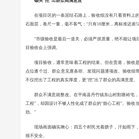
锄头“挖”出群众高满意度
在项目区的一条泥结石路上，验收组没有只看资料上
石面层，卷尺一量，毫不客气：“只有10厘米，离标准还差5
“市级验收是最后一道关，必须严抓质量，绝不能让项目
目验收会上强调。
项目验收，通常意味着工程的结束。但在贵港，验收是“
点位逐个过、群众意见逐条听、发现问题逐项改。验收组带
不仅挖出了工程的真实厚度，更“挖”出了群众的高满意度。
群众不满意就整改。在平南县丹竹镇东山村割塘岭屯，2
工程”，却因设计不够人性化成了群众的“烦心工程”。验收
劲。”
现场画面确实揪心：四五个村民光着膀子，汗如雨下
很不安全。