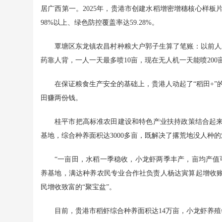
居广西第一。2025年，贵港市创建水稻增密增穗核心样板片1
98%以上、绿色防控覆盖率达59.28%。
覃塘区东龙镇农昌村种粮大户郭子生算了笔账：以前人工
药靠人背，一人一天最多喷10亩，现在无人机一天能喷200
在保证粮食生产安全的基础上，贵港人动起了“稻田+”的
田赚两份钱。
桂平市把高标准农田建设和特色产业扶持政策结合起
基地，综合种养面积达3000多亩，既解决了撂荒地没人种
“一亩田，水稻一季稳收，小龙虾两季丰产，亩均产值可达
养基地，满达种养农民专业合作社负责人杨达寅算起增收账
民增收致富的“聚宝盆”。
目前，贵港市稻虾综合种养面积达14万亩，小龙虾养殖年