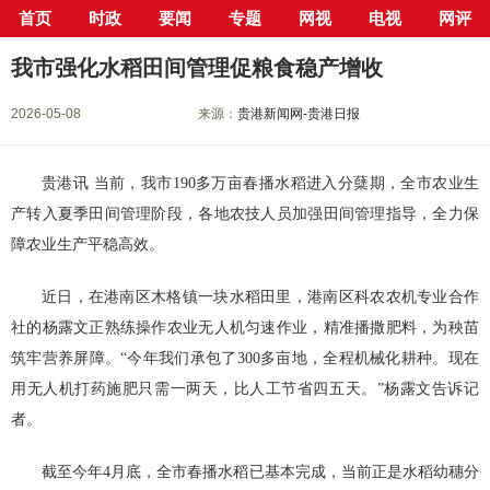
首页
时政
要闻
专题
网视
电视
网评
当前位置：
首页
>
新闻中心
>
要闻
> 正文
我市强化水稻田间管理促粮食稳产增收
2026-05-08
来源：
贵港新闻网-贵港日报
贵港讯 当前，我市190多万亩春播水稻进入分蘖期，全市农业生
产转入夏季田间管理阶段，各地农技人员加强田间管理指导，全力保
障农业生产平稳高效。
近日，在港南区木格镇一块水稻田里，港南区科农农机专业合作
社的杨露文正熟练操作农业无人机匀速作业，精准播撒肥料，为秧苗
筑牢营养屏障。“今年我们承包了300多亩地，全程机械化耕种。现在
用无人机打药施肥只需一两天，比人工节省四五天。”杨露文告诉记
者。
截至今年4月底，全市春播水稻已基本完成，当前正是水稻幼穗分