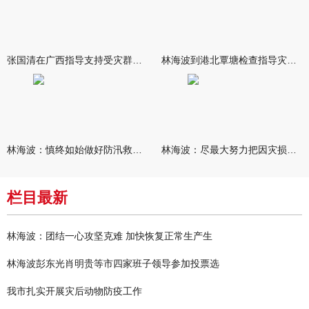
张国清在广西指导支持受灾群众生活保障和灾后抢修恢复工作时强调
林海波到港北覃塘检查指导灾后恢复重建工作时强调 众志成城抓紧
林海波：慎终如始做好防汛救灾各项工作 科学统筹加快推进灾后恢复
林海波：尽最大努力把因灾损失降到最低 坚决打赢防汛减灾救灾主动
栏目最新
林海波：团结一心攻坚克难 加快恢复正常生产生
林海波彭东光肖明贵等市四家班子领导参加投票选
我市扎实开展灾后动物防疫工作