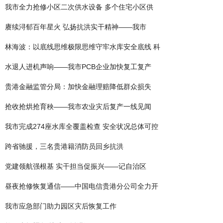
我市全力抢修小区二次供水设备 多个住宅小区供
赓续浔郁百年星火 弘扬抗洪实干精神——我市
林海波：以底线思维极限思维守牢水库安全底线 科
水退人进机声响——我市PCB企业加快复工复产
贵港金融监管分局：加快金融理赔降低群众损失
抢收抢烘抢育秧——我市农业灾后复产一线见闻
我市完成274座水库全覆盖检查 安全状况总体可控
跨省驰援，三名贵港籍消防员回乡抗洪
党建领航强根基 实干担当促振兴——记自治区
昼夜抢修恢复通信——中国电信贵港分公司全力开
我市应急部门助力园区灾后恢复工作