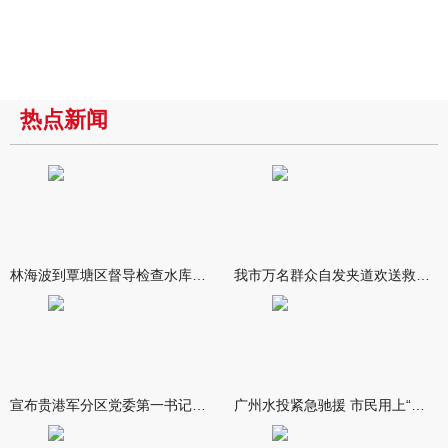
热点新闻
林海波到覃塘区督导检查水库安全度汛工作时强调 举一反三抓实抓
我市万名群众自发夹道欢送救援队伍
宣布贵港军分区党委第一书记任职大会召开 李洪晖宣读任职决定 林
广州水投紧急驰援 市民用上“放心水”