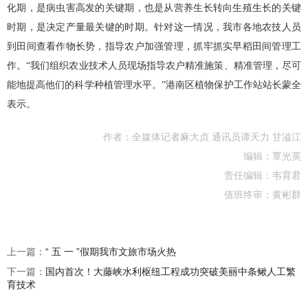
化期，是病虫害高发的关键期，也是从营养生长转向生殖生长的关键
时期，是决定产量最关键的时期。针对这一情况，我市各地农技人员
到田间查看作物长势，指导农户加强管理，抓牢抓实早稻田间管理工
作。“我们组织农业技术人员现场指导农户精准施策、精准管理，尽可
能地提高他们的科学种植管理水平。”港南区植物保护工作站站长蒙全
表示。
作者：全媒体记者麻大贞 通讯员谭天力 甘溢江
编辑：覃光英
责任编辑：韦育君
值班终审：黄彬群
上一篇：
“ 五 一 ”假期我市文旅市场火热
下一篇：
国内首次！大藤峡水利枢纽工程成功突破美丽中条鳅人工繁
育技术