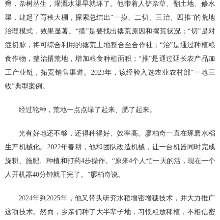
瘠，杂树丛生，灌溉水渠早就坏了。他带着人铲杂草、翻土地、修水
渠，建起了育秧大棚，探索总结出“一摸、二切、三治、四推”的荒地
治理模式，效果显著。“摸”是要找出撂荒原因和撂荒状况；“切”是对
症切脉，将可综合利用的撂荒土地整合至合作社；“治”是通过种植粮
食作物，整治撂荒地，增加粮食种植面积；“推”是通过延长农产品加
工产业链，拓宽销售渠道。2023年，该经验入选农业农村部“一地三
收”典型案例。
经过轮种，荒地一点点绿了起来、肥了起来。
光有好地还不够，还得种得好、效率高。廖柏奇一直在琢磨水稻
生产机械化。2022年春耕，他和团队改造机械，让一台机器同时完成
旋耕、施肥、种植和打药4步操作。“原来4个人忙一天的活，现在一个
人开机器40分钟就干完了。”廖柏奇说。
2024年到2025年，他又带头研究水稻增密增穗技术，并大力推广
这项技术。然而，乡亲们种了大半辈子地，习惯粗放稀植，不相信密