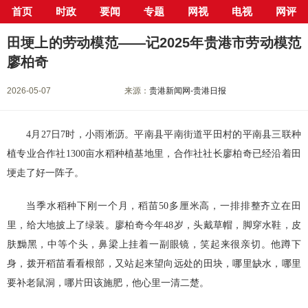
首页
时政
要闻
专题
网视
电视
网评
当前位置：
首页
>
新闻中心
>
要闻
> 正文
田埂上的劳动模范——记2025年贵港市劳动模范
廖柏奇
2026-05-07
来源：
贵港新闻网-贵港日报
4月27日7时，小雨淅沥。平南县平南街道平田村的平南县三联种
植专业合作社1300亩水稻种植基地里，合作社社长廖柏奇已经沿着田
埂走了好一阵子。
当季水稻种下刚一个月，稻苗50多厘米高，一排排整齐立在田
里，给大地披上了绿装。廖柏奇今年48岁，头戴草帽，脚穿水鞋，皮
肤黝黑，中等个头，鼻梁上挂着一副眼镜，笑起来很亲切。他蹲下
身，拨开稻苗看看根部，又站起来望向远处的田块，哪里缺水，哪里
要补老鼠洞，哪片田该施肥，他心里一清二楚。