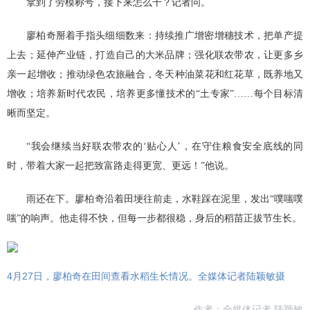
拿到了劳模称号，接下来怎么干？记者问。
廖柏奇掰着手指头细细数来：持续推广增密增穗技术，把单产提
上去；延伸产业链，打造自己的大米品牌；强化联农带农，让更多乡
亲一起增收；推动绿色农旅融合，冬天种油菜花和红花草，既养地又
增收；培养新时代农民，培养更多懂技术的“土专家”……每个目标清
晰而坚定。
“我会继续当好联农带农的‘贴心人’，在守住粮食安全底线的同
时，带着大家一起把致富路走得更宽、更远！”他说。
雨还在下。廖柏奇沿着田埂往前走，水鞋踩在泥里，发出“噗嗤噗
嗤”的响声。他走得不快，但每一步都很稳，身后的稻苗正拔节生长。
4月27日，廖柏奇在田间查看水稻生长情况。全媒体记者陆颖敏摄
作者：全媒体记者 陆颖敏