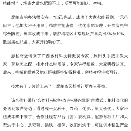
植能增产，增密之后水肥跟不上，反而可能倒伏、生虫。
廖柏奇的办法很实在：“自己先试，成功了大家都能看到。”示范
田里，他加大种子用量，精准控制密度，优化水肥管理，开展病虫害
综合防控。当年收成下来，增密增穗区比常规区产量高出8%至10%。
数据摆在那里，大家开始动心了。
廖柏奇还请来了广西乡村科技特派员专家，到田头手把手教大
家，药剂怎么配、排水什么时候做，专家讲得细致，大家听得认真。
后来，机械化插秧又把行距株距控制得标准，密植变得轻松可行。
技术有了，效益上来了，廖柏奇又想着让更多人受益。
该合作社采取“合作社+基地+农户+服务组织”的模式，把社会化服
务送到散户身边，通过统一买种子、农药、化肥，量大价优，大家种
植成本降下来了。合作社现有35台（套）农机具，配套育秧工厂和大
型烘干中心，从耙耕、插秧、植保、收割到烘干，可提供水稻生产全