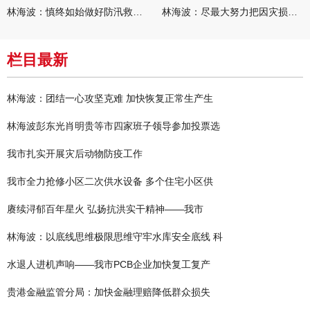
林海波：慎终如始做好防汛救灾各项工作 科学统筹加快推进灾后恢复
林海波：尽最大努力把因灾损失降到最低 坚决打赢防汛减灾救灾主动
栏目最新
林海波：团结一心攻坚克难 加快恢复正常生产生
林海波彭东光肖明贵等市四家班子领导参加投票选
我市扎实开展灾后动物防疫工作
我市全力抢修小区二次供水设备 多个住宅小区供
赓续浔郁百年星火 弘扬抗洪实干精神——我市
林海波：以底线思维极限思维守牢水库安全底线 科
水退人进机声响——我市PCB企业加快复工复产
贵港金融监管分局：加快金融理赔降低群众损失