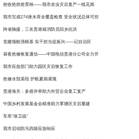
抢收抢烘抢育秧——我市农业灾后复产一线见闻
我市完成274座水库全覆盖检查 安全状况总体可控
跨省驰援，三名贵港籍消防员回乡抗洪
党建领航强根基 实干担当促振兴——记自治区
昼夜抢修恢复通信——中国电信贵港分公司全力开
我市应急部门助力园区灾后恢复工作
抢修水毁渠段 护航夏插灌溉
贵港海关：多措并举助力外贸企业复工复产
中国乡村发展基金会精准助力覃塘区灾后重建
车库“保卫战”
我市启动防汛四级应急响应