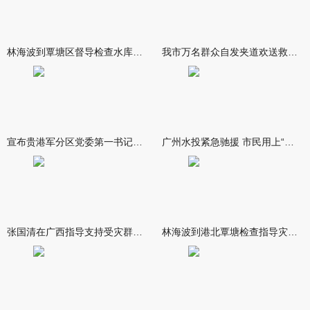
林海波到覃塘区督导检查水库安全度汛工作时强调 举一反三抓实抓
我市万名群众自发夹道欢送救援队伍
宣布贵港军分区党委第一书记任职大会召开 李洪晖宣读任职决定 林
广州水投紧急驰援 市民用上“放心水”
张国清在广西指导支持受灾群众生活保障和灾后抢修恢复工作时强调
林海波到港北覃塘检查指导灾后恢复重建工作时强调 众志成城抓紧