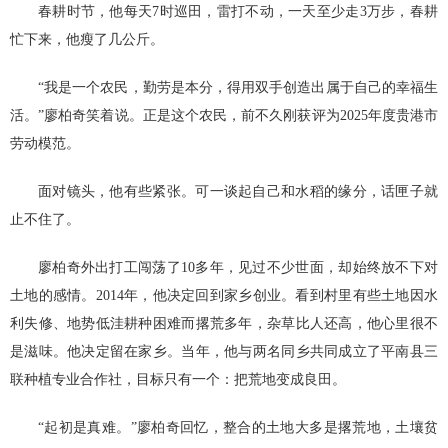
春耕时节，他每天7时巡田，雷打不动，一天至少走3万步，春耕
忙下来，他瘦了几公斤。
“我是一个农民，勤劳是本分，得用双手创造出属于自己的幸福生
活。”廖柏奇笑着说。正是这个农民，前不久刚获评为2025年度贵港市
劳动模范。
面对镜头，他有些紧张。可一谈起自己和水稻的缘分，话匣子就
止不住了。
廖柏奇外出打工闯荡了10多年，见过不少世面，却始终放不下对
土地的感情。2014年，他决定回到家乡创业。看到村里有些土地因水
利失修、地势低洼耕种困难而撂荒多年，杂草比人还高，他心里很不
是滋味。他决定留在家乡。当年，他与两名同乡共同成立了平南县三
联种植专业合作社，目标只有一个：把荒地变成良田。
“起初是真难。”廖柏奇回忆，整合的土地大多是撂荒地，土壤贫