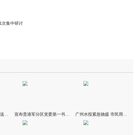
1次集中研讨
我市万名群众自发夹道欢送救援队伍
宣布贵港军分区党委第一书记任职大会召开 李洪晖宣读任职决定 林
广州水投紧急驰援 市民用上“放心水”