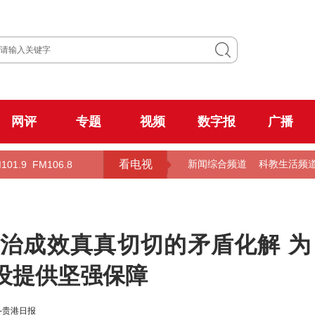
网评
专题
视频
数字报
广播
看电视
101.9
FM106.8
新闻综合频道
科教生活频
治成效真真切切的矛盾化解 为
设提供坚强保障
-贵港日报