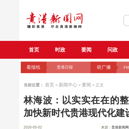
首页
时政
要闻
问政
看报纸
听广播
贵港日报
FM
首页
新闻中心
要闻
当前位置：
>
>
> 正文
林海波：以实实在在的整
加快新时代贵港现代化建
2026-05-02
来源：
贵港新闻网