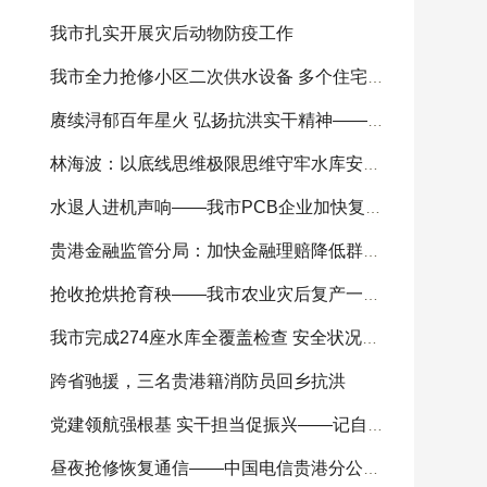
我市扎实开展灾后动物防疫工作
我市全力抢修小区二次供水设备 多个住宅小区供
赓续浔郁百年星火 弘扬抗洪实干精神——我市
林海波：以底线思维极限思维守牢水库安全底线 科
水退人进机声响——我市PCB企业加快复工复产
贵港金融监管分局：加快金融理赔降低群众损失
抢收抢烘抢育秧——我市农业灾后复产一线见闻
我市完成274座水库全覆盖检查 安全状况总体可控
跨省驰援，三名贵港籍消防员回乡抗洪
党建领航强根基 实干担当促振兴——记自治区
昼夜抢修恢复通信——中国电信贵港分公司全力开