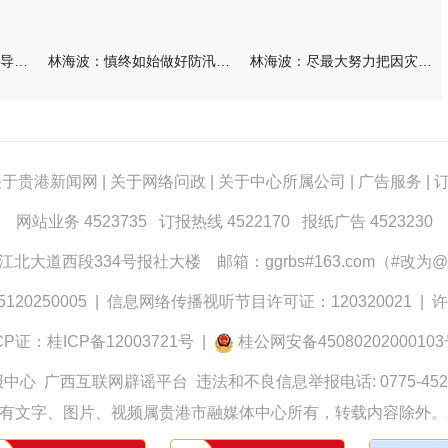
林海波到港北覃塘检查指导灾后恢复重建工作时强调 众志成城抓紧
林海波：慎终如始做好防汛救灾各项工作 科学统筹加快推进灾后恢复
林海波：尽最大努力把因灾损失降到最低 坚决打赢防汛减灾救灾主动
关于贵港新闻网
|
关于网络问政
|
关于中心所属公司
|
广告服务
|
网站业务 4523735 订报热线 4522170 报纸广告 4523230
大道西段334号报社大楼 邮箱：ggrbs#163.com（#改为@
0250005
|
信息网络传播视听节目许可证：120320021
|
许
CP证：桂ICP备12003721号
|
桂公网安备4508020200010
报中心
广西互联网辟谣平台
违法和不良信息举报电话: 0775-452
有文字、图片、视频属贵港市融媒体中心所有，转载内容除外。