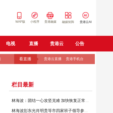
WAP版
小程序
贵港融媒
融媒矩阵
贵港云AI
电视
直播
贵港云
公告
看直播
道
贵港云直播
贵港手机台
栏目最新
林海波：团结一心攻坚克难 加快恢复正常生产生
林海波彭东光肖明贵等市四家班子领导参加投票选