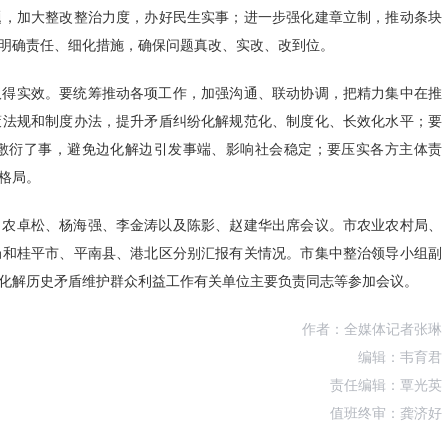
题，加大整改整治力度，办好民生实事；进一步强化建章立制，推动条块
明确责任、细化措施，确保问题真改、实改、改到位。
取得实效。要统筹推动各项工作，加强沟通、联动协调，把精力集中在推
策法规和制度办法，提升矛盾纠纷化解规范化、制度化、长效化水平；要
敷衍了事，避免边化解边引发事端、影响社会稳定；要压实各方主体责
格局。
、农卓松、杨海强、李金涛以及陈影、赵建华出席会议。市农业农村局、
局和桂平市、平南县、港北区分别汇报有关情况。市集中整治领导小组副
、市化解历史矛盾维护群众利益工作有关单位主要负责同志等参加会议。
作者：全媒体记者张琳
编辑：韦育君
责任编辑：覃光英
值班终审：龚济好