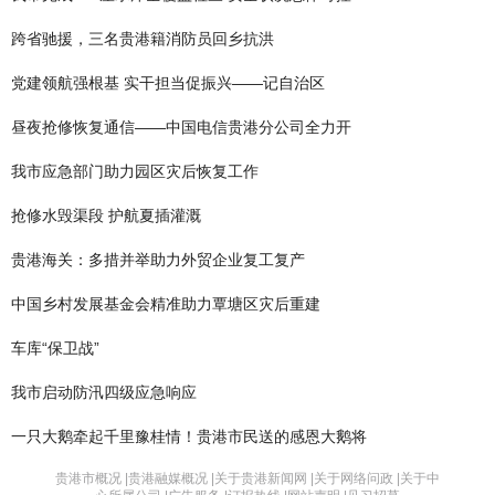
跨省驰援，三名贵港籍消防员回乡抗洪
党建领航强根基 实干担当促振兴——记自治区
昼夜抢修恢复通信——中国电信贵港分公司全力开
我市应急部门助力园区灾后恢复工作
抢修水毁渠段 护航夏插灌溉
贵港海关：多措并举助力外贸企业复工复产
中国乡村发展基金会精准助力覃塘区灾后重建
车库“保卫战”
我市启动防汛四级应急响应
一只大鹅牵起千里豫桂情！贵港市民送的感恩大鹅将
贵港市概况 |
贵港融媒概况 |
关于贵港新闻网 |
关于网络问政 |
关于中