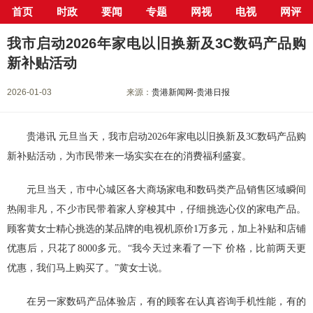
首页
时政
要闻
专题
网视
电视
网评
当前位置：
首页
>
新闻中心
>
要闻
> 正文
我市启动2026年家电以旧换新及3C数码产品购
新补贴活动
2026-01-03
来源：
贵港新闻网-贵港日报
贵港讯 元旦当天，我市启动2026年家电以旧换新及3C数码产品购
新补贴活动，为市民带来一场实实在在的消费福利盛宴。
元旦当天，市中心城区各大商场家电和数码类产品销售区域瞬间
热闹非凡，不少市民带着家人穿梭其中，仔细挑选心仪的家电产品。
顾客黄女士精心挑选的某品牌的电视机原价1万多元，加上补贴和店铺
优惠后，只花了8000多元。“我今天过来看了一下 价格，比前两天更
优惠，我们马上购买了。”黄女士说。
在另一家数码产品体验店，有的顾客在认真咨询手机性能，有的