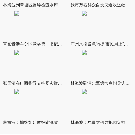
林海波到覃塘区督导检查水库安全度汛工作时强调 举一反三抓实抓
我市万名群众自发夹道欢送救援队伍
宣布贵港军分区党委第一书记任职大会召开 李洪晖宣读任职决定 林
广州水投紧急驰援 市民用上“放心水”
张国清在广西指导支持受灾群众生活保障和灾后抢修恢复工作时强调
林海波到港北覃塘检查指导灾后恢复重建工作时强调 众志成城抓紧
林海波：慎终如始做好防汛救灾各项工作 科学统筹加快推进灾后恢复
林海波：尽最大努力把因灾损失降到最低 坚决打赢防汛减灾救灾主动