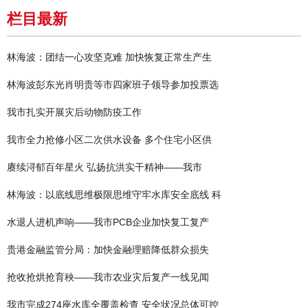
栏目最新
林海波：团结一心攻坚克难 加快恢复正常生产生
林海波彭东光肖明贵等市四家班子领导参加投票选
我市扎实开展灾后动物防疫工作
我市全力抢修小区二次供水设备 多个住宅小区供
赓续浔郁百年星火 弘扬抗洪实干精神——我市
林海波：以底线思维极限思维守牢水库安全底线 科
水退人进机声响——我市PCB企业加快复工复产
贵港金融监管分局：加快金融理赔降低群众损失
抢收抢烘抢育秧——我市农业灾后复产一线见闻
我市完成274座水库全覆盖检查 安全状况总体可控