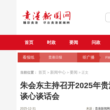
首页
时政
要闻
问政
看报纸
听广播
贵港日报
FM
首页
新闻中心
要闻
当前位置：
>
>
> 正文
朱会东主持召开2025年
谈心谈话会
2025-12-31
来源：
贵港新闻网