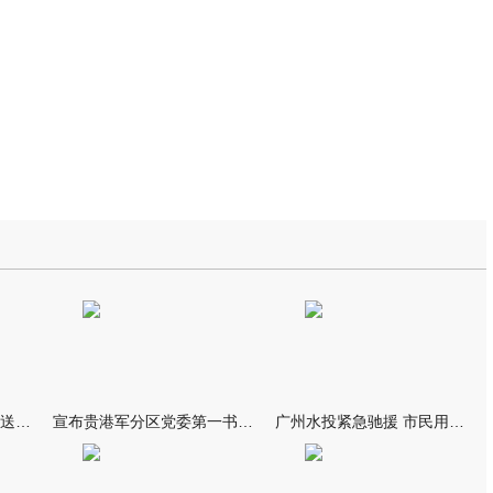
我市万名群众自发夹道欢送救援队伍
宣布贵港军分区党委第一书记任职大会召开 李洪晖宣读任职决定 林
广州水投紧急驰援 市民用上“放心水”