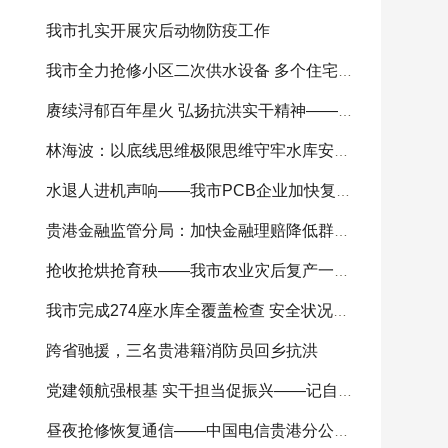
我市扎实开展灾后动物防疫工作
我市全力抢修小区二次供水设备 多个住宅小区供
赓续浔郁百年星火 弘扬抗洪实干精神——我市
林海波：以底线思维极限思维守牢水库安全底线 科
水退人进机声响——我市PCB企业加快复工复产
贵港金融监管分局：加快金融理赔降低群众损失
抢收抢烘抢育秧——我市农业灾后复产一线见闻
我市完成274座水库全覆盖检查 安全状况总体可控
跨省驰援，三名贵港籍消防员回乡抗洪
党建领航强根基 实干担当促振兴——记自治区
昼夜抢修恢复通信——中国电信贵港分公司全力开