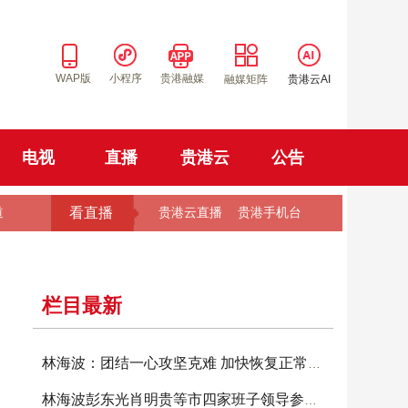
WAP版
小程序
贵港融媒
融媒矩阵
贵港云AI
电视
直播
贵港云
公告
看直播
道
贵港云直播
贵港手机台
栏目最新
林海波：团结一心攻坚克难 加快恢复正常生产生
林海波彭东光肖明贵等市四家班子领导参加投票选