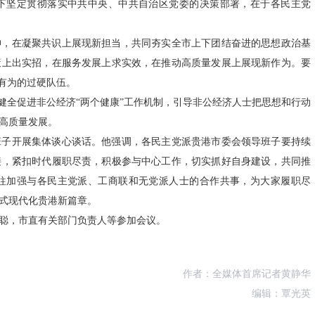
下坚定贯彻落实中共中央、中共自治区党委的决策部署，在于各民主党
神，在凝聚共识上展现新担当，共同夯实全市上下团结奋进的思想政治基
策上出实招，在服务发展上求实效，在推动高质量发展上展现新作为。要
有为的过硬队伍。
健全促进非公经济“两个健康”工作机制，引导非公经济人士把思想和行动
高质量发展。
班子开展集体谈心谈话。他强调，各民主党派贵港市委会领导班子要持续
接，紧扣时代履职尽责，积极参与中心工作，切实抓好自身建设，共同推
往加强与各民主党派、工商联和无党派人士的合作共事，为大家履职尽
式现代化贵港新篇章。
聪，市直有关部门负责人等参加会议。
作者：全媒体首席记者黄静华
编辑：覃光英