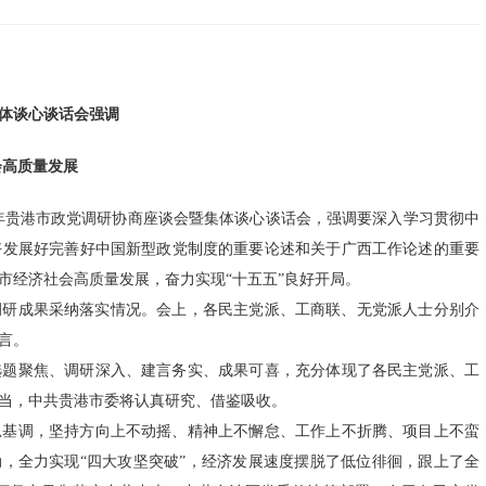
集体谈心谈话会强调
会高质量发展
25年贵港市政党调研协商座谈会暨集体谈心谈话会，强调要深入学习贯彻中
好发展好完善好中国新型政党制度的重要论述和关于广西工作论述的重要
市经济社会高质量发展，奋力实现“十五五”良好开局。
年调研成果采纳落实情况。会上，各民主党派、工商联、无党派人士分别介
言。
选题聚焦、调研深入、建言务实、成果可喜，充分体现了各民主党派、工
当，中共贵港市委将认真研究、借鉴吸收。
总基调，坚持方向上不动摇、精神上不懈怠、工作上不折腾、项目上不蛮
动，全力实现“四大攻坚突破”，经济发展速度摆脱了低位徘徊，跟上了全