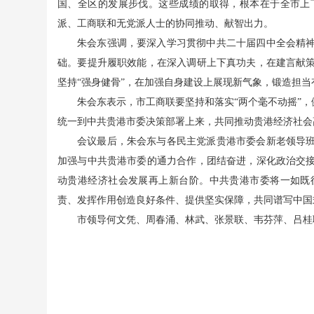
国、全区的发展步伐。这些成绩的取得，根本在于全市上
派、工商联和无党派人士的协同推动、献智出力。
朱会东强调，要深入学习贯彻中共二十届四中全会精
础。要提升履职效能，在深入调研上下真功夫，在建言献
坚持“强身健骨”，在加强自身建设上展现新气象，锻造担当
朱会东表示，市工商联要坚持和落实“两个毫不动摇”，
统一到中共贵港市委决策部署上来，共同推动贵港经济社会
会议最后，朱会东与各民主党派贵港市委会新老领导
加强与中共贵港市委的通力合作，团结奋进，深化政治交
动贵港经济社会发展再上新台阶。中共贵港市委将一如既
责、发挥作用创造良好条件、提供坚实保障，共同谱写中国
市领导何文凭、周春涌、林武、张景联、韦芬萍、吕桂