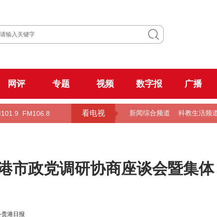
网评
专题
视频
数字报
广播
看电视
101.9
FM106.8
新闻综合频道
科教生活频
贵港市政党调研协商座谈会暨集体
-贵港日报