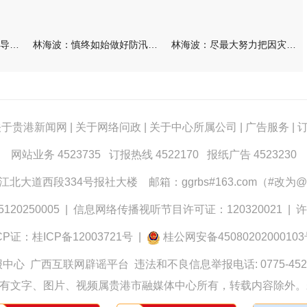
林海波到港北覃塘检查指导灾后恢复重建工作时强调 众志成城抓紧
林海波：慎终如始做好防汛救灾各项工作 科学统筹加快推进灾后恢复
林海波：尽最大努力把因灾损失降到最低 坚决打赢防汛减灾救灾主动
关于贵港新闻网
|
关于网络问政
|
关于中心所属公司
|
广告服务
|
网站业务 4523735 订报热线 4522170 报纸广告 4523230
大道西段334号报社大楼 邮箱：ggrbs#163.com（#改为@
0250005
|
信息网络传播视听节目许可证：120320021
|
许
CP证：桂ICP备12003721号
|
桂公网安备4508020200010
报中心
广西互联网辟谣平台
违法和不良信息举报电话: 0775-452
有文字、图片、视频属贵港市融媒体中心所有，转载内容除外。