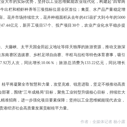
农业大市的实际优势，坚持以工业思维赋能农业现代化，构建起‘四荤两
、肉牛出栏和稻虾种养等三项指标位居全区首位；禽蛋、水产品产量稳定增
万亩。花卉市场持续壮大，花卉种植面积从去年的415亩扩大到今年的5000
资47.44亿元，新开工项目57个、投产项目30个，农业产业化水平稳步提
山、大藤峡、太平天国金田起义地址等得天独厚的旅游资源，推动文旅深
西桂东南赛区选拔赛、乡村足球自由赛、半程马拉松等特色体育赛事，吸引
92万人次，同比增长10.06％；旅游总消费为133.22亿元，同比增长
，桂平将凝聚全市智慧和力量，攻坚克难、锐意进取，坚定不移推动高质
会部署，围绕“三年成格局”目标，聚焦工业转型升级核心目标，持续壮大
化精准招商，进一步强化项目要素保障；坚持以工业思维赋能现代农业，
贵港经济社会高质量发展贡献桂平力量。
作者：全媒体记者 杨小露