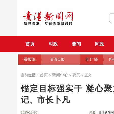
首页
时政
要闻
问政
看报纸
听广播
贵港日报
FM
首页
新闻中心
要闻
当前位置：
>
>
> 正文
锚定目标强实干 凝心
记、市长卜凡
2025-12-30
来源：
贵港新闻网