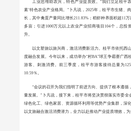
工业思维助农兴，特色产业提质效。“我们立足桂平
素’特色农业产业格局。”卜凡说，2025年，桂平市生猪
长，其中禽蛋产量同比增长211.83%；稻虾种养面积超11
多亩；引进1000万元以上农业产业招商项目104个，总投
升。
以文塑旅以旅兴商，激活消费新活力。桂平市依托西
度融合发展。今年以来，成功举办“村BA”球王争霸赛广
游客、刺激消费。前三季度，桂平市游客接待总量为1257.
10.59％。
“会议的召开为我们指明了前进方向、提供了根本遵循
量发展。”卜凡说，接下来，桂平市将坚决贯彻落实市委全
绿色化工、绿色家居、资源循环利用等优势产业集群，深
以文旅融合激活消费潜力，全力以赴推动产业提质增效，为