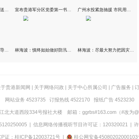
我市万名群众自发夹道欢送救援队伍
宣布贵港军分区党委第一书记任职大会召开 李洪晖宣读任职决定 林
广州水投紧急驰援 市民用上“放心水”
林海波到港北覃塘检查指导灾后恢复重建工作时强调 众志成城抓紧
林海波：慎终如始做好防汛救灾各项工作 科学统筹加快推进灾后恢复
林海波：尽最大努力把因灾损失降到最低 坚决打赢防汛减灾救灾主动
关于贵港新闻网
|
关于网络问政
|
关于中心所属公司
|
广告服务
|
网站业务 4523735 订报热线 4522170 报纸广告 4523230
大道西段334号报社大楼 邮箱：ggrbs#163.com（#改为@
0250005
|
信息网络传播视听节目许可证：120320021
|
许
CP证：桂ICP备12003721号
|
桂公网安备4508020200010