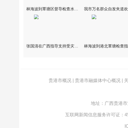
林海波到覃塘区督导检查水库安全度汛工作时强调 举一反三抓实抓
张国清在广西指导支持受灾群众生活保障和灾后抢修恢复工作时强调
贵港市概况
|
贵港市融媒体中心概况
|
地址：广西贵港市江北
互联网新闻信息服务许可证：4512
I