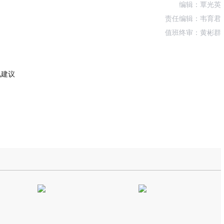
编辑：覃光英
责任编辑：韦育君
值班终审：黄彬群
见建议