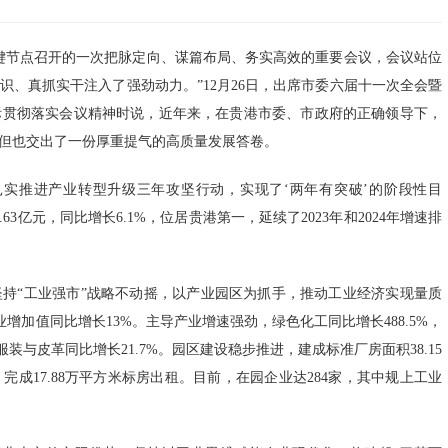
键节点召开的一次把脉定向、谋篇布局、务实高效的重要会议，会议站位
、真抓实干注入了强劲动力。”12月26日，出席市委六届十一次全会暨
际贯彻落实会议精神时说，近年来，在贵港市委、市政府的正确领导下，
但也交出了一份厚重提气的高质量发展答卷。
扎实推进产业转型升级三年攻坚行动，实现了‘两年有突破’的阶段性目
3亿元，同比增长6.1%，位居贵港第一，延续了2023年和2024年增速排
持“工业强市”战略不动摇，以产业园区为抓手，推动工业经济实现量质
业增加值同比增长13%。主导产业增速强劲，绿色化工同比增长488.5%，
织服装与皮革同比增长21.7%。园区建设稳步推进，建成标准厂房面积38.15
成17.88万平方米标房出租。目前，在园企业达284家，其中规上工业