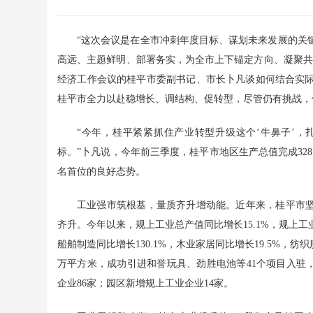
“这次会议是在全市冲刺年度目标、谋划未来发展的关
高远、主题鲜明、部署务实，为全市上下锚定方向、凝聚共识
经济工作会议的桂平市委副书记、市长卜凡谈如何结合实
桂平市全力以赴稳增长、调结构、促转型，尽管仍有挑战，
“今年，桂平紧紧抓住产业转型升级这个‘牛鼻子’，
标。”卜凡说，今年前三季度，桂平市地区生产总值完成328.6
名首位的良好态势。
工业强市筑根基，量质齐升增动能。近年来，桂平市坚
齐升。今年以来，规上工业总产值同比增长15.1%，规上工
船舶制造同比增长130.1%，木业家居同比增长19.5%，纺
万平方米，成功引进和誉玩具、劲胜电池等41个项目入驻，完
企业86家；园区新增规上工业企业14家。