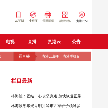
WAP版
小程序
贵港融媒
融媒矩阵
贵港云AI
电视
直播
贵港云
公告
看直播
道
贵港云直播
贵港手机台
栏目最新
林海波：团结一心攻坚克难 加快恢复正常生产生
林海波彭东光肖明贵等市四家班子领导参加投票选