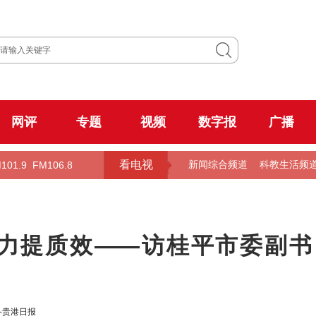
网评
专题
视频
数字报
广播
看电视
101.9
FM106.8
新闻综合频道
科教生活频
聚力提质效——访桂平市委副书
-贵港日报