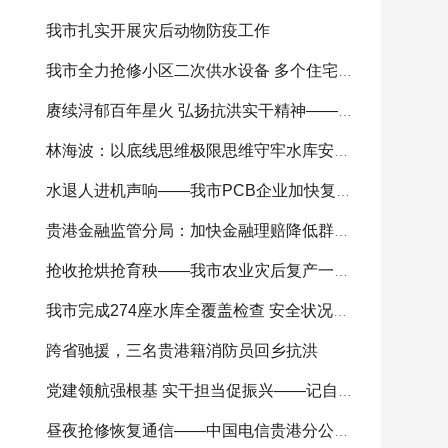
我市扎实开展灾后动物防疫工作
我市全力抢修小区二次供水设备 多个住宅小区供
赓续浔郁百年星火 弘扬抗洪实干精神——我市
林海波：以底线思维极限思维守牢水库安全底线 科
水退人进机声响——我市PCB企业加快复工复产
贵港金融监管分局：加快金融理赔降低群众损失
抢收抢烘抢育秧——我市农业灾后复产一线见闻
我市完成274座水库全覆盖检查 安全状况总体可控
跨省驰援，三名贵港籍消防员回乡抗洪
党建领航强根基 实干担当促振兴——记自治区
昼夜抢修恢复通信——中国电信贵港分公司全力开