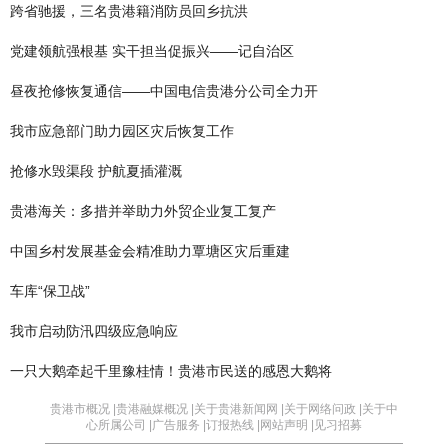
跨省驰援，三名贵港籍消防员回乡抗洪
党建领航强根基 实干担当促振兴——记自治区
昼夜抢修恢复通信——中国电信贵港分公司全力开
我市应急部门助力园区灾后恢复工作
抢修水毁渠段 护航夏插灌溉
贵港海关：多措并举助力外贸企业复工复产
中国乡村发展基金会精准助力覃塘区灾后重建
车库“保卫战”
我市启动防汛四级应急响应
一只大鹅牵起千里豫桂情！贵港市民送的感恩大鹅将
贵港市概况 |
贵港融媒概况 |
关于贵港新闻网 |
关于网络问政 |
关于中
心所属公司 |
广告服务 |
订报热线 |
网站声明 |
见习招募