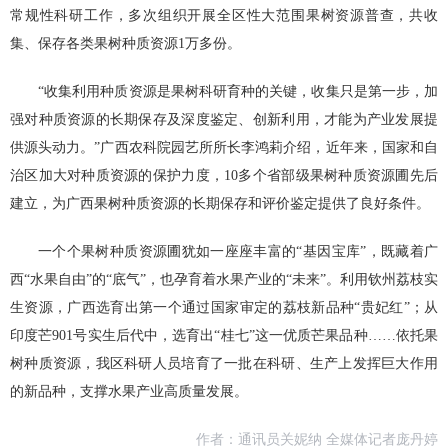
常规性科研工作，多次组织开展全区性大范围果树资源普查，共收
集、保存各类果树种质资源1万多份。
“收集利用种质资源是果树科研育种的关键，收集只是第一步，加
强对种质资源的长期保存及深度鉴定、创新利用，才能为产业发展提
供源头动力。”广西农科院园艺所所长李鸿莉介绍，近年来，国家和自
治区加大对种质资源的保护力度，10多个省部级果树种质资源圃先后
建立，为广西果树种质资源的长期保存和评价鉴定提供了良好条件。
一个个果树种质资源圃犹如一座座丰富的“基因宝库”，既藏着广
西“水果自由”的“底气”，也孕育着水果产业的“未来”。利用钦州荔枝实
生资源，广西选育出第一个通过国家审定的荔枝新品种“贵妃红”；从
印度芒901号实生后代中，选育出“桂七”这一优质芒果品种……依托果
树种质资源，我区科研人员培育了一批在科研、生产上发挥巨大作用
的新品种，支撑水果产业高质量发展。
作者：通讯员关妮纳 全媒体记者庞丹婷