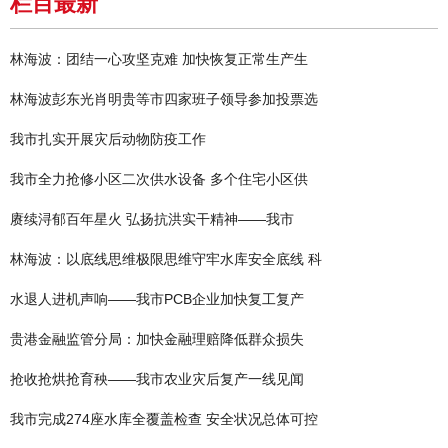
栏目最新
林海波：团结一心攻坚克难 加快恢复正常生产生
林海波彭东光肖明贵等市四家班子领导参加投票选
我市扎实开展灾后动物防疫工作
我市全力抢修小区二次供水设备 多个住宅小区供
赓续浔郁百年星火 弘扬抗洪实干精神——我市
林海波：以底线思维极限思维守牢水库安全底线 科
水退人进机声响——我市PCB企业加快复工复产
贵港金融监管分局：加快金融理赔降低群众损失
抢收抢烘抢育秧——我市农业灾后复产一线见闻
我市完成274座水库全覆盖检查 安全状况总体可控