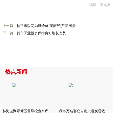
编辑：覃光英
上一篇：
桂平市以花为媒绘就“美丽经济”新图景
下一篇：
我市工业投资保持良好增长态势
热点新闻
林海波到覃塘区督导检查水库安全度汛工作时强调 举一反三抓实抓
我市万名群众自发夹道欢送救援队伍