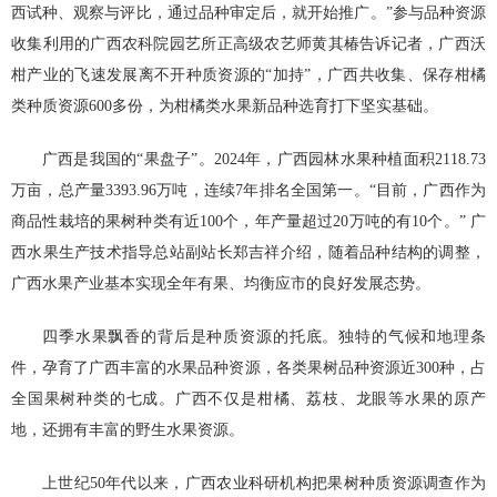
西试种、观察与评比，通过品种审定后，就开始推广。”参与品种资源
收集利用的广西农科院园艺所正高级农艺师黄其椿告诉记者，广西沃
柑产业的飞速发展离不开种质资源的“加持”，广西共收集、保存柑橘
类种质资源600多份，为柑橘类水果新品种选育打下坚实基础。
广西是我国的“果盘子”。2024年，广西园林水果种植面积2118.73
万亩，总产量3393.96万吨，连续7年排名全国第一。“目前，广西作为
商品性栽培的果树种类有近100个，年产量超过20万吨的有10个。” 广
西水果生产技术指导总站副站长郑吉祥介绍，随着品种结构的调整，
广西水果产业基本实现全年有果、均衡应市的良好发展态势。
四季水果飘香的背后是种质资源的托底。独特的气候和地理条
件，孕育了广西丰富的水果品种资源，各类果树品种资源近300种，占
全国果树种类的七成。广西不仅是柑橘、荔枝、龙眼等水果的原产
地，还拥有丰富的野生水果资源。
上世纪50年代以来，广西农业科研机构把果树种质资源调查作为