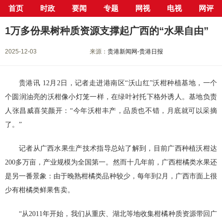
首页
时政
要闻
专题
网视
电视
网评
当前位置：
首页
>
新闻中心
>
要闻
> 正文
1万多份果树种质资源支撑起广西的“水果自由”
2025-12-03
来源：
贵港新闻网-贵港日报
贵港讯 12月2日，记者走进港南区“沃山红”沃柑种植基地，一个
个圆润油亮的沃柑像小灯笼一样，在绿叶衬托下格外诱人。基地负责
人张昌威喜笑颜开：“今年沃柑丰产，品质也不错，月底就可以采摘
了。”
记者从广西水果生产技术指导总站了解到，目前广西种植沃柑达
200多万亩，产业规模为全国第一。然而十几年前，广西柑橘类水果还
是另一番景象：由于晚熟柑橘类品种较少，每年到2月，广西市面上很
少有柑橘类鲜果售卖。
“从2011年开始，我们从重庆、湖北等地收集柑橘种质资源带回广