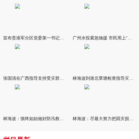
宣布贵港军分区党委第一书记任职大会召开 李洪晖宣读任职决定 林
广州水投紧急驰援 市民用上“放心水”
张国清在广西指导支持受灾群众生活保障和灾后抢修恢复工作时强调
林海波到港北覃塘检查指导灾后恢复重建工作时强调 众志成城抓紧
林海波：慎终如始做好防汛救灾各项工作 科学统筹加快推进灾后恢复
林海波：尽最大努力把因灾损失降到最低 坚决打赢防汛减灾救灾主动