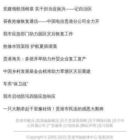
党建领航强根基 实干担当促振兴——记自治区
昼夜抢修恢复通信——中国电信贵港分公司全力开
我市应急部门助力园区灾后恢复工作
抢修水毁渠段 护航夏插灌溉
贵港海关：多措并举助力外贸企业复工复产
中国乡村发展基金会精准助力覃塘区灾后重建
车库“保卫战”
我市启动防汛四级应急响应
一只大鹅牵起千里豫桂情！贵港市民送的感恩大鹅将
贵港市概况 |
贵港融媒概况 |
关于贵港新闻网 |
关于网络问政 |
关于中
心所属公司 |
广告服务 |
订报热线 |
网站声明 |
见习招募
Copyright © 2005-2025 贵港市融媒体中心 版权所有