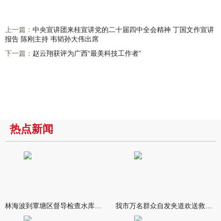
上一篇：
中央宣讲团来桂宣讲党的二十届四中全会精神 丁国文作宣讲
报告 陈刚主持 韦韬孙大伟出席
下一篇：
赵云翔获评为广西“最美科技工作者”
热点新闻
林海波到覃塘区督导检查水库安全度汛工作时强调 举一反三抓实抓
我市万名群众自发夹道欢送救援队伍