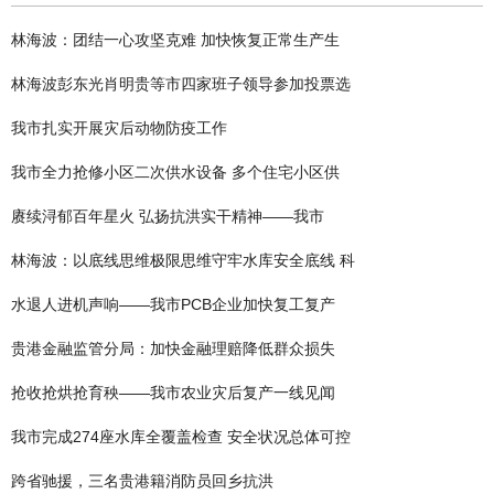
林海波：团结一心攻坚克难 加快恢复正常生产生
林海波彭东光肖明贵等市四家班子领导参加投票选
我市扎实开展灾后动物防疫工作
我市全力抢修小区二次供水设备 多个住宅小区供
赓续浔郁百年星火 弘扬抗洪实干精神——我市
林海波：以底线思维极限思维守牢水库安全底线 科
水退人进机声响——我市PCB企业加快复工复产
贵港金融监管分局：加快金融理赔降低群众损失
抢收抢烘抢育秧——我市农业灾后复产一线见闻
我市完成274座水库全覆盖检查 安全状况总体可控
跨省驰援，三名贵港籍消防员回乡抗洪