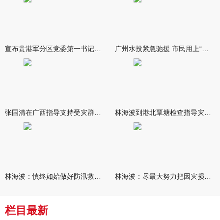
宣布贵港军分区党委第一书记任职大会召开 李洪晖宣读任职决定 林
广州水投紧急驰援 市民用上“放心水”
张国清在广西指导支持受灾群众生活保障和灾后抢修恢复工作时强调
林海波到港北覃塘检查指导灾后恢复重建工作时强调 众志成城抓紧
林海波：慎终如始做好防汛救灾各项工作 科学统筹加快推进灾后恢复
林海波：尽最大努力把因灾损失降到最低 坚决打赢防汛减灾救灾主动
栏目最新