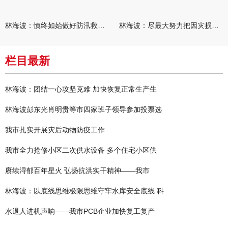
林海波：慎终如始做好防汛救灾各项工作 科学统筹加快推进灾后恢复
林海波：尽最大努力把因灾损失降到最低 坚决打赢防汛减灾救灾主动
栏目最新
林海波：团结一心攻坚克难 加快恢复正常生产生
林海波彭东光肖明贵等市四家班子领导参加投票选
我市扎实开展灾后动物防疫工作
我市全力抢修小区二次供水设备 多个住宅小区供
赓续浔郁百年星火 弘扬抗洪实干精神——我市
林海波：以底线思维极限思维守牢水库安全底线 科
水退人进机声响——我市PCB企业加快复工复产