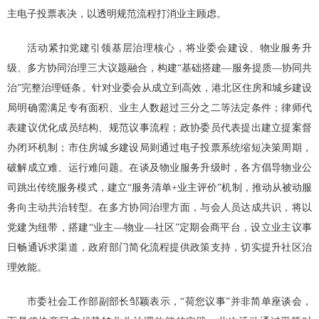
主电子投票表决，以透明规范流程打消业主顾虑。
活动紧扣党建引领基层治理核心，将业委会建设、物业服务升
级、多方协同治理三大议题融合，构建“基础搭建—服务提质—协同共
治”完整治理链条。针对业委会从成立到高效，港北区住房和城乡建设
局明确需满足专有面积、业主人数超过三分之二等法定条件；律师代
表建议优化成员结构、规范议事流程；政协委员代表提出建立提案督
办闭环机制；市住房城乡建设局则通过电子投票系统缩短决策周期，
破解成立难、运行难问题。在谈及物业服务升级时，各方倡导物业公
司跳出传统服务模式，建立“服务清单+业主评价”机制，推动从被动服
务向主动共治转型。在多方协同治理方面，与会人员达成共识，将以
党建为纽带，搭建“业主—物业—社区”定期会商平台，设立业主议事
日畅通诉求渠道，政府部门简化流程提供政策支持，切实提升社区治
理效能。
市委社会工作部副部长邹颖表示，“荷您议事”并非简单座谈会，