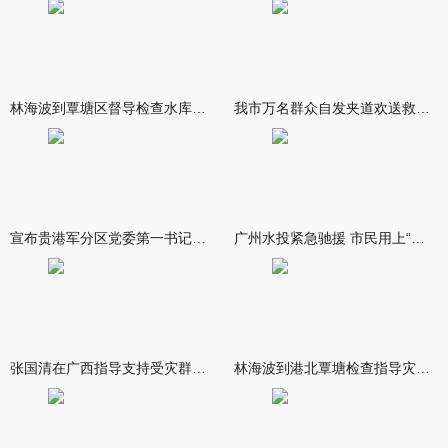
林海波到覃塘区督导检查水库安全度汛工作时强调 举一反三抓实抓
我市万名群众自发夹道欢送救援队伍
宣布贵港军分区党委第一书记任职大会召开 李洪晖宣读任职决定 林
广州水投紧急驰援 市民用上“放心水”
张国清在广西指导支持受灾群众生活保障和灾后抢修恢复工作时强调
林海波到港北覃塘检查指导灾后恢复重建工作时强调 众志成城抓紧