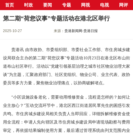
首页
时政
要闻
专题
网视
电视
网评
当前位置：
首页
>
新闻中心
>
要闻
> 正文
第二期“荷您议事”专题活动在港北区举行
2025-10-27
来源：
贵港新闻网-贵港日报
贵港讯 由市政协、市委组织部、市委社会工作部、市住房城乡建
设局联合主办的第二期“荷您议事”专题活动10月23日在港北区布山街
道布山社区举行。活动以“党建引领基层治理之城市社区物业治理大家
谈”为主题，汇聚政府部门、社区党组织、物业公司、业主代表、政协
委员等多方力量，聚焦物业治理痛点，以协商破解堵点。
“小区设施设备老化，需要动用维修资金，流程是怎样的？如何让
业主放心？”互动交流环节中，港北区西江街道居民覃先生的困惑引发
共鸣。市住房城乡建设局相关负责人当即回应，详细拆解维修资金使
用全流程：申请人先向辖区及市住房城乡建设局申请现场勘察与费用
审定，再依据结果编制使用方案，最后通过管理系统由列支范围内业