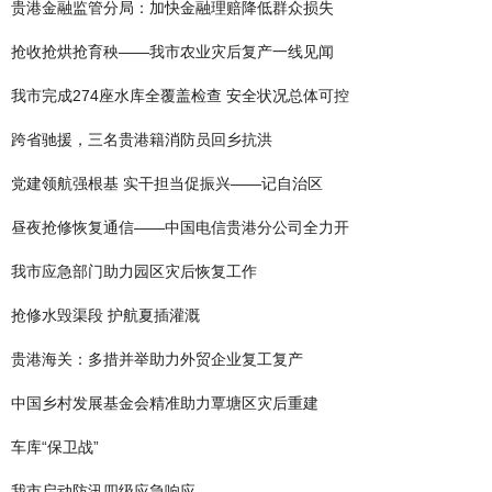
贵港金融监管分局：加快金融理赔降低群众损失
抢收抢烘抢育秧——我市农业灾后复产一线见闻
我市完成274座水库全覆盖检查 安全状况总体可控
跨省驰援，三名贵港籍消防员回乡抗洪
党建领航强根基 实干担当促振兴——记自治区
昼夜抢修恢复通信——中国电信贵港分公司全力开
我市应急部门助力园区灾后恢复工作
抢修水毁渠段 护航夏插灌溉
贵港海关：多措并举助力外贸企业复工复产
中国乡村发展基金会精准助力覃塘区灾后重建
车库“保卫战”
我市启动防汛四级应急响应