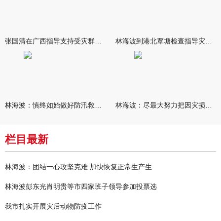
张国清在广西指导支持受灾群众生活保障和灾后抢修恢复工作时强调
林海波到港北覃塘检查指导灾后恢复重建工作时强调 众志成城抓紧
林海波：慎终如始做好防汛救灾各项工作 科学统筹加快推进灾后恢复
林海波：尽最大努力把因灾损失降到最低 坚决打赢防汛减灾救灾主动
栏目最新
林海波：团结一心攻坚克难 加快恢复正常生产生
林海波彭东光肖明贵等市四家班子领导参加投票选
我市扎实开展灾后动物防疫工作