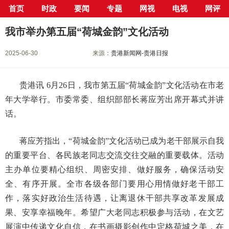
首页
时政
要闻
专题
网视
电视
网评
当前位置：
首页
>
新闻中心
>
要闻
> 正文
我市举办第五届“荷城金韵”文化活动
2025-06-30
来源：
贵港新闻网-贵港日报
贵港讯 6月26日，我市第五届“荷城金韵”文化活动在市老
年大学举行。市委常委、组织部部长蒋应芳出席开幕式并讲
话。
蒋应芳指出，“荷城金韵”文化活动已成为老干部展示自我
的重要平台、各民族老同志交流交往交融的重要载体。活动
主办单位要精心组织、周密安排、做好服务，确保活动安
全、有序开展。全市各级各部门要用心用情做好老干部工
作，落实好政治生活待遇，让离退休干部共享改革发展成
果、安享幸福晚年。希望广大老同志积极参与活动，在文艺
展演中传递文化自信，在书画摄影创作中定格荷城之美，在