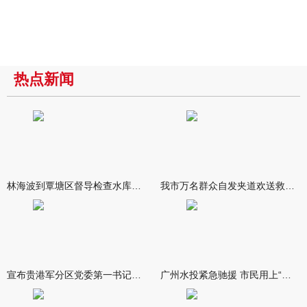
热点新闻
林海波到覃塘区督导检查水库安全度汛工作时强调 举一反三抓实抓
我市万名群众自发夹道欢送救援队伍
宣布贵港军分区党委第一书记任职大会召开 李洪晖宣读任职决定 林
广州水投紧急驰援 市民用上“放心水”