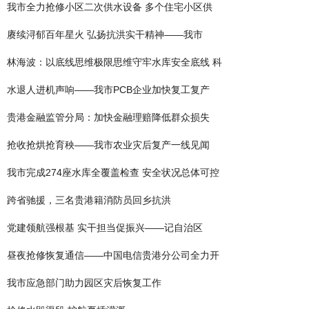
我市全力抢修小区二次供水设备 多个住宅小区供
赓续浔郁百年星火 弘扬抗洪实干精神——我市
林海波：以底线思维极限思维守牢水库安全底线 科
水退人进机声响——我市PCB企业加快复工复产
贵港金融监管分局：加快金融理赔降低群众损失
抢收抢烘抢育秧——我市农业灾后复产一线见闻
我市完成274座水库全覆盖检查 安全状况总体可控
跨省驰援，三名贵港籍消防员回乡抗洪
党建领航强根基 实干担当促振兴——记自治区
昼夜抢修恢复通信——中国电信贵港分公司全力开
我市应急部门助力园区灾后恢复工作