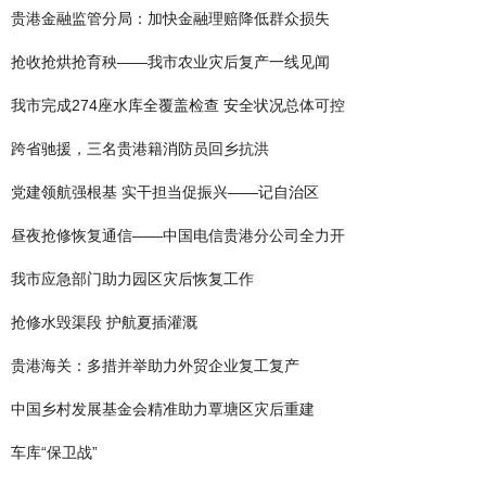
贵港金融监管分局：加快金融理赔降低群众损失
抢收抢烘抢育秧——我市农业灾后复产一线见闻
我市完成274座水库全覆盖检查 安全状况总体可控
跨省驰援，三名贵港籍消防员回乡抗洪
党建领航强根基 实干担当促振兴——记自治区
昼夜抢修恢复通信——中国电信贵港分公司全力开
我市应急部门助力园区灾后恢复工作
抢修水毁渠段 护航夏插灌溉
贵港海关：多措并举助力外贸企业复工复产
中国乡村发展基金会精准助力覃塘区灾后重建
车库“保卫战”