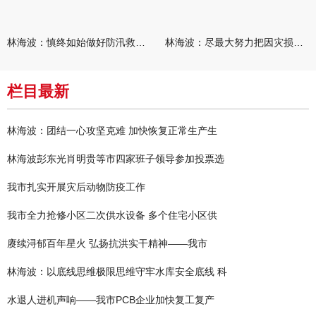
林海波：慎终如始做好防汛救灾各项工作 科学统筹加快推进灾后恢复
林海波：尽最大努力把因灾损失降到最低 坚决打赢防汛减灾救灾主动
栏目最新
林海波：团结一心攻坚克难 加快恢复正常生产生
林海波彭东光肖明贵等市四家班子领导参加投票选
我市扎实开展灾后动物防疫工作
我市全力抢修小区二次供水设备 多个住宅小区供
赓续浔郁百年星火 弘扬抗洪实干精神——我市
林海波：以底线思维极限思维守牢水库安全底线 科
水退人进机声响——我市PCB企业加快复工复产