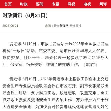
首页
时政
要闻
专题
网视
电视
网评
当前位置：
首页
>
新闻中心
>
要闻
> 正文
时政简讯（6月21日）
2025-06-21
来源：
贵港新闻网-贵港日报
贵港讯 6月19日，市救助管理站开展2025年全国救助管理
机构“开放日”活动。市委常委、副市长汪喜华与人大代表、
政协委员、社区干部、群众代表一起参观了救助站业务大
厅、保安室、宿舍楼等，详细了解救助工作。
（庞新宇）
贵港讯 6月19日，2025年贵港市水上搜救工作暨水上交通
安全生产专业委员会联席会议在市区召开。副市长张景联出
席会议并讲话，要求脚踏实地、锐意进取、攻坚克难，全面
抓好水上搜救及交通安全生产各项工作，努力维护西江干线
大通道安全畅通，为加快新时代贵港现代化建设营造良好的