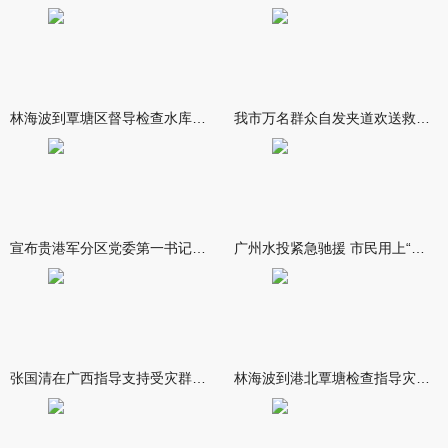
林海波到覃塘区督导检查水库安全度汛工作时强调 举一反三抓实抓
我市万名群众自发夹道欢送救援队伍
宣布贵港军分区党委第一书记任职大会召开 李洪晖宣读任职决定 林
广州水投紧急驰援 市民用上“放心水”
张国清在广西指导支持受灾群众生活保障和灾后抢修恢复工作时强调
林海波到港北覃塘检查指导灾后恢复重建工作时强调 众志成城抓紧