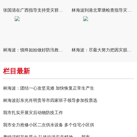
张国清在广西指导支持受灾群众生活保障和灾后抢修恢复工作时强调
林海波到港北覃塘检查指导灾后恢复重建工作时强调 众志成城抓紧
林海波：慎终如始做好防汛救灾各项工作 科学统筹加快推进灾后恢复
林海波：尽最大努力把因灾损失降到最低 坚决打赢防汛减灾救灾主动
栏目最新
林海波：团结一心攻坚克难 加快恢复正常生产生
林海波彭东光肖明贵等市四家班子领导参加投票选
我市扎实开展灾后动物防疫工作
我市全力抢修小区二次供水设备 多个住宅小区供