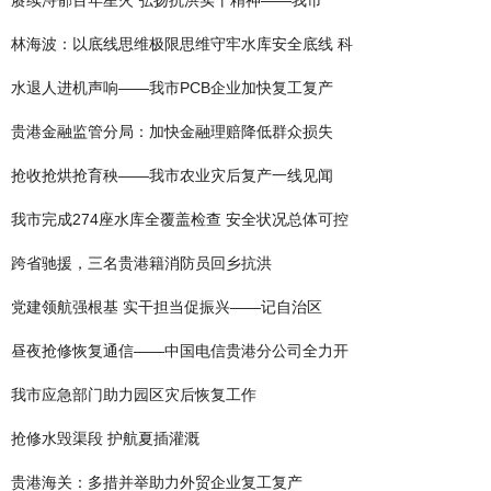
赓续浔郁百年星火 弘扬抗洪实干精神——我市
林海波：以底线思维极限思维守牢水库安全底线 科
水退人进机声响——我市PCB企业加快复工复产
贵港金融监管分局：加快金融理赔降低群众损失
抢收抢烘抢育秧——我市农业灾后复产一线见闻
我市完成274座水库全覆盖检查 安全状况总体可控
跨省驰援，三名贵港籍消防员回乡抗洪
党建领航强根基 实干担当促振兴——记自治区
昼夜抢修恢复通信——中国电信贵港分公司全力开
我市应急部门助力园区灾后恢复工作
抢修水毁渠段 护航夏插灌溉
贵港海关：多措并举助力外贸企业复工复产