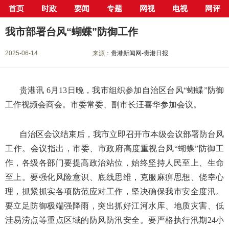
首页
时政
要闻
专题
网视
电视
网评
当前位置：
首页
>
新闻中心
>
要闻
> 正文
我市部署台风“蝴蝶”防御工作
2025-06-14
来源：
贵港新闻网-贵港日报
贵港讯 6月13日晚，我市组织参加自治区台风“蝴蝶”防御
工作视频会商会。市委常委、副市长汪喜华参加会议。
自治区会议结束后，我市立即召开市本级会议部署防台风
工作。会议指出，市委、市政府高度重视台风“蝴蝶”防御工
作，各级各部门要提高政治站位，始终坚持人民至上、生命
至上。要强化风险意识、底线思维，克服麻痹思想、侥幸心
理，抓紧抓实各项防范应对工作，坚决确保我市安全度汛。
要立足防御极端强降雨，突出抓好江河水库、地质灾害、低
洼易涝点等重点区域的防风防汛安全。要严格执行汛期24小