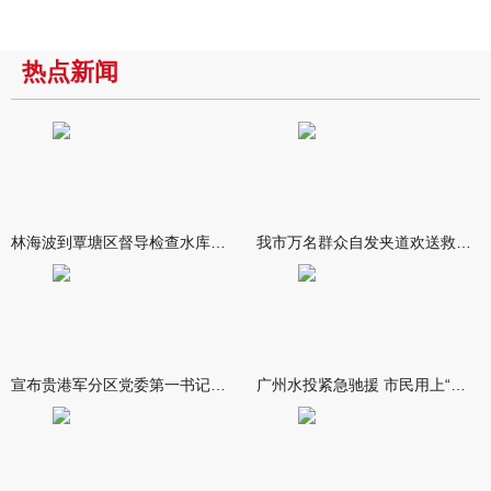
热点新闻
林海波到覃塘区督导检查水库安全度汛工作时强调 举一反三抓实抓
我市万名群众自发夹道欢送救援队伍
宣布贵港军分区党委第一书记任职大会召开 李洪晖宣读任职决定 林
广州水投紧急驰援 市民用上“放心水”