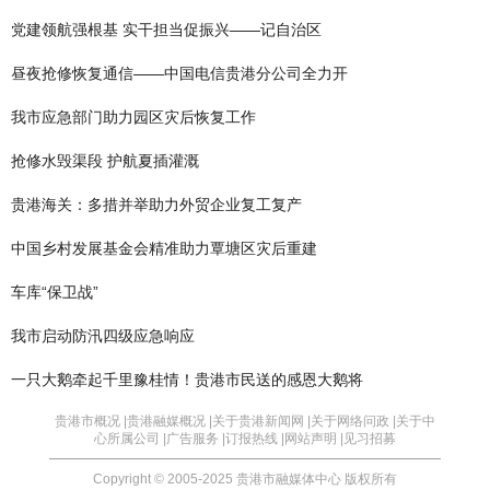
党建领航强根基 实干担当促振兴——记自治区
昼夜抢修恢复通信——中国电信贵港分公司全力开
我市应急部门助力园区灾后恢复工作
抢修水毁渠段 护航夏插灌溉
贵港海关：多措并举助力外贸企业复工复产
中国乡村发展基金会精准助力覃塘区灾后重建
车库“保卫战”
我市启动防汛四级应急响应
一只大鹅牵起千里豫桂情！贵港市民送的感恩大鹅将
贵港市概况 |
贵港融媒概况 |
关于贵港新闻网 |
关于网络问政 |
关于中
心所属公司 |
广告服务 |
订报热线 |
网站声明 |
见习招募
Copyright © 2005-2025 贵港市融媒体中心 版权所有