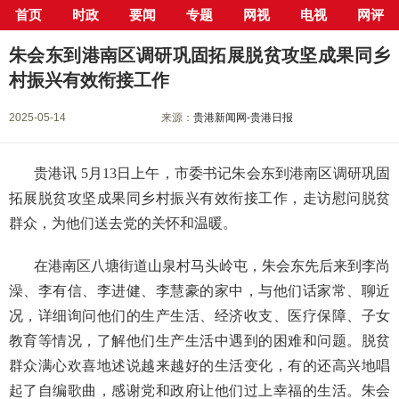
首页
时政
要闻
专题
网视
电视
网评
当前位置：
首页
>
新闻中心
>
要闻
> 正文
朱会东到港南区调研巩固拓展脱贫攻坚成果同乡
村振兴有效衔接工作
2025-05-14
来源：
贵港新闻网-贵港日报
贵港讯 5月13日上午，市委书记朱会东到港南区调研巩固
拓展脱贫攻坚成果同乡村振兴有效衔接工作，走访慰问脱贫
群众，为他们送去党的关怀和温暖。
在港南区八塘街道山泉村马头岭屯，朱会东先后来到李尚
澡、李有信、李进健、李慧豪的家中，与他们话家常、聊近
况，详细询问他们的生产生活、经济收支、医疗保障、子女
教育等情况，了解他们生产生活中遇到的困难和问题。脱贫
群众满心欢喜地述说越来越好的生活变化，有的还高兴地唱
起了自编歌曲，感谢党和政府让他们过上幸福的生活。朱会