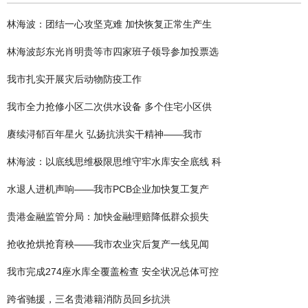
林海波：团结一心攻坚克难 加快恢复正常生产生
林海波彭东光肖明贵等市四家班子领导参加投票选
我市扎实开展灾后动物防疫工作
我市全力抢修小区二次供水设备 多个住宅小区供
赓续浔郁百年星火 弘扬抗洪实干精神——我市
林海波：以底线思维极限思维守牢水库安全底线 科
水退人进机声响——我市PCB企业加快复工复产
贵港金融监管分局：加快金融理赔降低群众损失
抢收抢烘抢育秧——我市农业灾后复产一线见闻
我市完成274座水库全覆盖检查 安全状况总体可控
跨省驰援，三名贵港籍消防员回乡抗洪