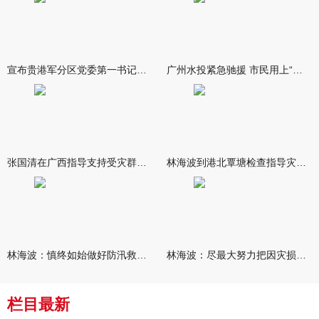
宣布贵港军分区党委第一书记任职大会召开 李洪晖宣读任职决定 林
广州水投紧急驰援 市民用上“放心水”
张国清在广西指导支持受灾群众生活保障和灾后抢修恢复工作时强调
林海波到港北覃塘检查指导灾后恢复重建工作时强调 众志成城抓紧
林海波：慎终如始做好防汛救灾各项工作 科学统筹加快推进灾后恢复
林海波：尽最大努力把因灾损失降到最低 坚决打赢防汛减灾救灾主动
栏目最新