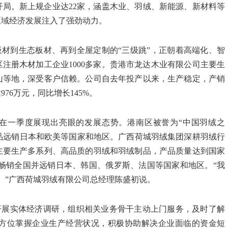
开局。新上规企业达22家，涵盖木业、羽绒、新能源、新材料等
区域经济发展注入了强劲动力。
材到生态板材、再到全屋定制的“三级跳”，正朝着高端化、智
注册木材加工企业1000多家。贵港市龙达木业有限公司主要生
山等地，深受客户信赖。公司自去年投产以来，生产稳定，产销
76万元，同比增长145%。
在一季度展现出亮眼的发展态势。港南区被誉为“中国羽绒之
产品远销日本和欧美等国家和地区。广西荷城羽绒集团深耕羽绒行
主要生产多系列、高品质的羽绒和羽绒制品，产品质量达到国家
畅销全国并远销日本、韩国、俄罗斯、法国等国家和地区。“我
。”广西荷城羽绒有限公司总经理陈盛初说。
开展实体经济调研，组织相关业务骨干主动上门服务，及时了解
方位掌握企业生产经营状况，积极协助解决企业面临的资金短