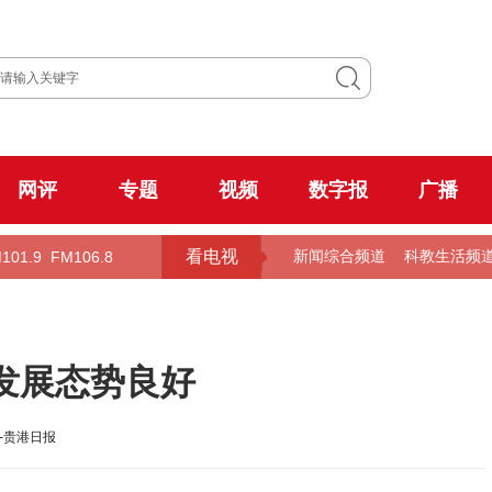
网评
专题
视频
数字报
广播
看电视
101.9
FM106.8
新闻综合频道
科教生活频
发展态势良好
-贵港日报