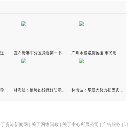
我市万名群众自发夹道欢送救援队伍
宣布贵港军分区党委第一书记任职大会召开 李洪晖宣读任职决定 林
广州水投紧急驰援 市民用上“放心水”
林海波到港北覃塘检查指导灾后恢复重建工作时强调 众志成城抓紧
林海波：慎终如始做好防汛救灾各项工作 科学统筹加快推进灾后恢复
林海波：尽最大努力把因灾损失降到最低 坚决打赢防汛减灾救灾主动
关于贵港新闻网
|
关于网络问政
|
关于中心所属公司
|
广告服务
|