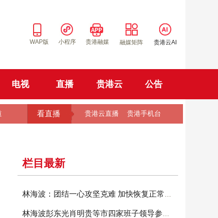
WAP版
小程序
贵港融媒
融媒矩阵
贵港云AI
电视
直播
贵港云
公告
看直播
道
贵港云直播
贵港手机台
栏目最新
林海波：团结一心攻坚克难 加快恢复正常生产生
林海波彭东光肖明贵等市四家班子领导参加投票选