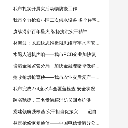
我市扎实开展灾后动物防疫工作
我市全力抢修小区二次供水设备 多个住宅小区供
赓续浔郁百年星火 弘扬抗洪实干精神——我市
林海波：以底线思维极限思维守牢水库安全底线 科
水退人进机声响——我市PCB企业加快复工复产
贵港金融监管分局：加快金融理赔降低群众损失
抢收抢烘抢育秧——我市农业灾后复产一线见闻
我市完成274座水库全覆盖检查 安全状况总体可控
跨省驰援，三名贵港籍消防员回乡抗洪
党建领航强根基 实干担当促振兴——记自治区
昼夜抢修恢复通信——中国电信贵港分公司全力开