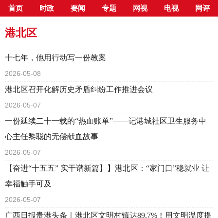
首页
时政
要闻
专题
网视
电视
网评
当前位置：
首页
>
新闻中心
>
县市区
>
港北区
港北区
十七年，他用行动写一份教案
2026-05-08
港北区召开化解历史矛盾纠纷工作推进会议
2026-05-07
一份延续二十一载的“热血账单”——记港城社区卫生服务中
心主任黎聪的无偿献血故事
2026-05-07
【奋进“十五五” 实干谱新篇】】港北区：“家门口”稳就业 让
幸福触手可及
2026-05-07
广西日报贵港头条｜港北区文明村镇达89.7%！用文明温度提