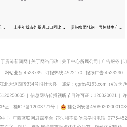
林海波主持召开座谈会 听取起草市第七次党代会报告意见建议
上半年我市外贸进出口同比增长五成
贵钢集团轧钢一号棒材生产线升级改造项目成功热试
关于贵港新闻网
|
关于网络问政
|
关于中心所属公司
|
广告服务
|
网站业务 4523735 订报热线 4522170 报纸广告 4523230
大道西段334号报社大楼 邮箱：ggrbs#163.com（#改为@
0250005
|
信息网络传播视听节目许可证：120320021
|
许
CP证：桂ICP备12003721号
|
桂公网安备4508020200010
报中心
广西互联网辟谣平台
违法和不良信息举报电话: 0775-452
有文字、图片、视频属贵港市融媒体中心所有，转载内容除外。