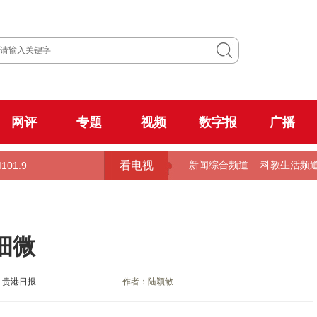
网评
专题
视频
数字报
广播
看电视
101.9
新闻综合频道
科教生活频
细微
-贵港日报
作者：陆颖敏