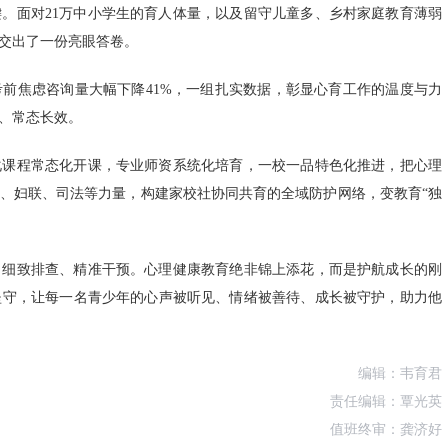
。面对21万中小学生的育人体量，以及留守儿童多、乡村家庭教育薄弱
交出了一份亮眼答卷。
前焦虑咨询量大幅下降41%，一组扎实数据，彰显心育工作的温度与力
、常态长效。
化课程常态化开课，专业师资系统化培育，一校一品特色化推进，把心理
、妇联、司法等力量，构建家校社协同共育的全域防护网络，变教育“独
、细致排查、精准干预。心理健康教育绝非锦上添花，而是护航成长的刚
坚守，让每一名青少年的心声被听见、情绪被善待、成长被守护，助力他
编辑：韦育君
责任编辑：覃光英
值班终审：龚济好