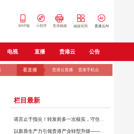
WAP版
小程序
贵港融媒
融媒矩阵
贵港云AI
电视
直播
贵港云
公告
看直播
道
贵港云直播
贵港手机台
栏目最新
谣言止于指尖！转发前多一次核实，守住八桂清朗网络
以新质生产力引领贵港产业转型升级——地级贵港