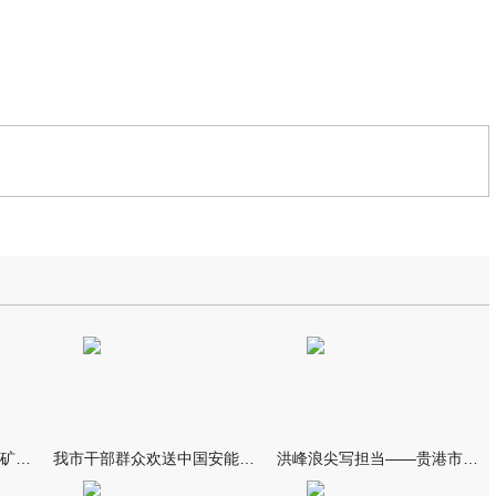
我市部署地质灾害排查及矿业综合治理工作
我市干部群众欢送中国安能救援队伍 林海波到救援队伍驻点致谢欢
洪峰浪尖写担当——贵港市融媒体中心抗洪救灾宣传报道纪实