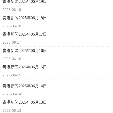
贵港新闻2025年06月19日
2025-06-19
贵港新闻2025年06月18日
2025-06-18
贵港新闻2025年06月17日
2025-06-17
贵港新闻2025年06月16日
2025-06-16
贵港新闻2025年06月15日
2025-06-15
贵港新闻2025年06月14日
2025-06-14
贵港新闻2025年06月13日
2025-06-13