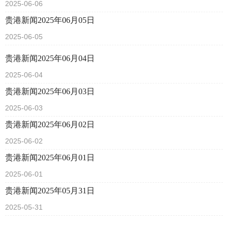
2025-06-06
贵港新闻2025年06月05日
2025-06-05
贵港新闻2025年06月04日
2025-06-04
贵港新闻2025年06月03日
2025-06-03
贵港新闻2025年06月02日
2025-06-02
贵港新闻2025年06月01日
2025-06-01
贵港新闻2025年05月31日
2025-05-31