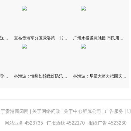
我市万名群众自发夹道欢送救援队伍
宣布贵港军分区党委第一书记任职大会召开 李洪晖宣读任职决定 林
广州水投紧急驰援 市民用上“放心水”
林海波到港北覃塘检查指导灾后恢复重建工作时强调 众志成城抓紧
林海波：慎终如始做好防汛救灾各项工作 科学统筹加快推进灾后恢复
林海波：尽最大努力把因灾损失降到最低 坚决打赢防汛减灾救灾主动
关于贵港新闻网
|
关于网络问政
|
关于中心所属公司
|
广告服务
|
网站业务 4523735 订报热线 4522170 报纸广告 4523230