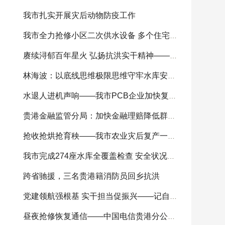
我市扎实开展灾后动物防疫工作
我市全力抢修小区二次供水设备 多个住宅小区供
赓续浔郁百年星火 弘扬抗洪实干精神——我市
林海波：以底线思维极限思维守牢水库安全底线 科
水退人进机声响——我市PCB企业加快复工复产
贵港金融监管分局：加快金融理赔降低群众损失
抢收抢烘抢育秧——我市农业灾后复产一线见闻
我市完成274座水库全覆盖检查 安全状况总体可控
跨省驰援，三名贵港籍消防员回乡抗洪
党建领航强根基 实干担当促振兴——记自治区
昼夜抢修恢复通信——中国电信贵港分公司全力开