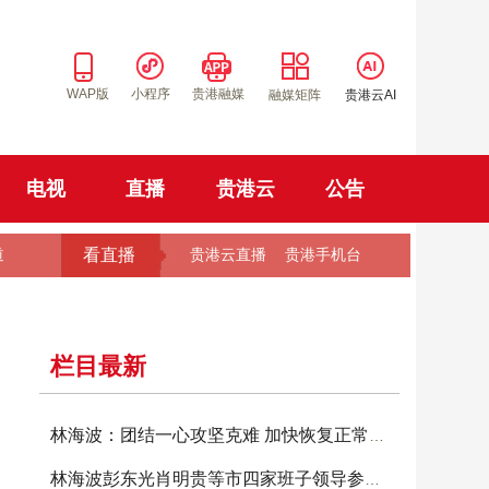
WAP版
小程序
贵港融媒
融媒矩阵
贵港云AI
电视
直播
贵港云
公告
看直播
道
贵港云直播
贵港手机台
栏目最新
林海波：团结一心攻坚克难 加快恢复正常生产生
林海波彭东光肖明贵等市四家班子领导参加投票选