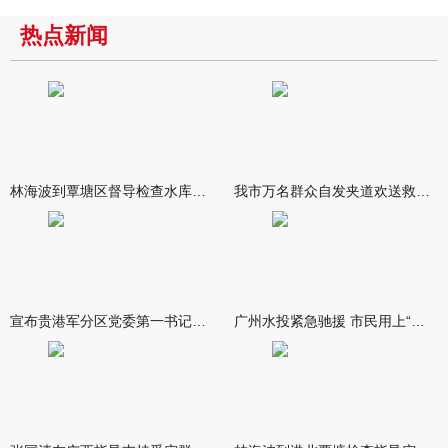
热点新闻
林海波到覃塘区督导检查水库安全度汛工作时强调 举一反三抓实抓
我市万名群众自发夹道欢送救援队伍
宣布贵港军分区党委第一书记任职大会召开 李洪晖宣读任职决定 林
广州水投紧急驰援 市民用上“放心水”