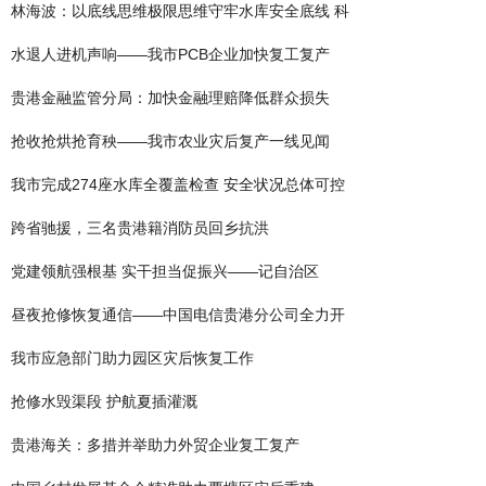
林海波：以底线思维极限思维守牢水库安全底线 科
水退人进机声响——我市PCB企业加快复工复产
贵港金融监管分局：加快金融理赔降低群众损失
抢收抢烘抢育秧——我市农业灾后复产一线见闻
我市完成274座水库全覆盖检查 安全状况总体可控
跨省驰援，三名贵港籍消防员回乡抗洪
党建领航强根基 实干担当促振兴——记自治区
昼夜抢修恢复通信——中国电信贵港分公司全力开
我市应急部门助力园区灾后恢复工作
抢修水毁渠段 护航夏插灌溉
贵港海关：多措并举助力外贸企业复工复产