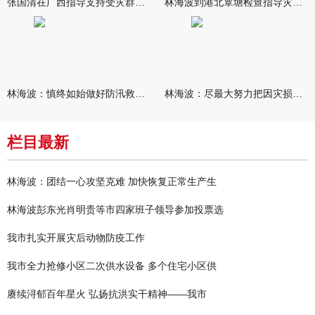
张国清在广西指导支持受灾群众生活保障和灾后抢修恢复工作时强调
林海波到港北覃塘检查指导灾后恢复重建工作时强调 众志成城抓紧
林海波：慎终如始做好防汛救灾各项工作 科学统筹加快推进灾后恢复
林海波：尽最大努力把因灾损失降到最低 坚决打赢防汛减灾救灾主动
栏目最新
林海波：团结一心攻坚克难 加快恢复正常生产生
林海波彭东光肖明贵等市四家班子领导参加投票选
我市扎实开展灾后动物防疫工作
我市全力抢修小区二次供水设备 多个住宅小区供
赓续浔郁百年星火 弘扬抗洪实干精神——我市