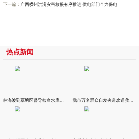
下一篇：
广西横州洪涝灾害救援有序推进 供电部门全力保电
热点新闻
林海波到覃塘区督导检查水库安全度汛工作时强调 举一反三抓实抓
我市万名群众自发夹道欢送救援队伍