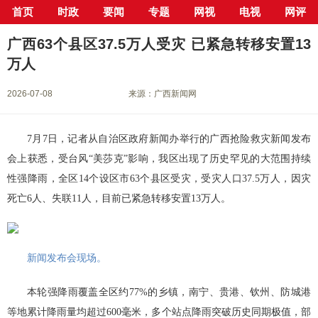
首页
时政
要闻
专题
网视
电视
网评
当前位置：
首页
>
新闻中心
>
广西
> 正文
广西63个县区37.5万人受灾 已紧急转移安置13
万人
2026-07-08
来源：广西新闻网
7月7日，记者从自治区政府新闻办举行的广西抢险救灾新闻发布
会上获悉，受台风“美莎克”影响，我区出现了历史罕见的大范围持续
性强降雨，全区14个设区市63个县区受灾，受灾人口37.5万人，因灾
死亡6人、失联11人，目前已紧急转移安置13万人。
新闻发布会现场。
本轮强降雨覆盖全区约77%的乡镇，南宁、贵港、钦州、防城港
等地累计降雨量均超过600毫米，多个站点降雨突破历史同期极值，部