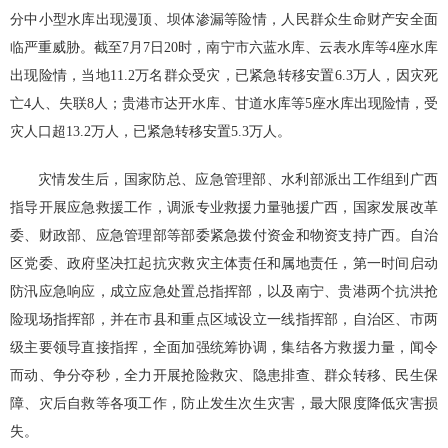
分中小型水库出现漫顶、坝体渗漏等险情，人民群众生命财产安全面
临严重威胁。截至7月7日20时，南宁市六蓝水库、云表水库等4座水库
出现险情，当地11.2万名群众受灾，已紧急转移安置6.3万人，因灾死
亡4人、失联8人；贵港市达开水库、甘道水库等5座水库出现险情，受
灾人口超13.2万人，已紧急转移安置5.3万人。
灾情发生后，国家防总、应急管理部、水利部派出工作组到广西
指导开展应急救援工作，调派专业救援力量驰援广西，国家发展改革
委、财政部、应急管理部等部委紧急拨付资金和物资支持广西。自治
区党委、政府坚决扛起抗灾救灾主体责任和属地责任，第一时间启动
防汛应急响应，成立应急处置总指挥部，以及南宁、贵港两个抗洪抢
险现场指挥部，并在市县和重点区域设立一线指挥部，自治区、市两
级主要领导直接指挥，全面加强统筹协调，集结各方救援力量，闻令
而动、争分夺秒，全力开展抢险救灾、隐患排查、群众转移、民生保
障、灾后自救等各项工作，防止发生次生灾害，最大限度降低灾害损
失。