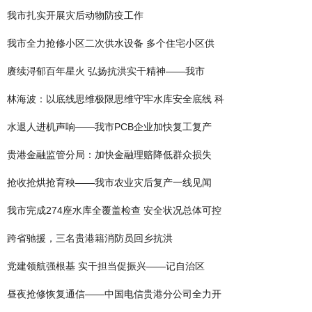
我市扎实开展灾后动物防疫工作
我市全力抢修小区二次供水设备 多个住宅小区供
赓续浔郁百年星火 弘扬抗洪实干精神——我市
林海波：以底线思维极限思维守牢水库安全底线 科
水退人进机声响——我市PCB企业加快复工复产
贵港金融监管分局：加快金融理赔降低群众损失
抢收抢烘抢育秧——我市农业灾后复产一线见闻
我市完成274座水库全覆盖检查 安全状况总体可控
跨省驰援，三名贵港籍消防员回乡抗洪
党建领航强根基 实干担当促振兴——记自治区
昼夜抢修恢复通信——中国电信贵港分公司全力开