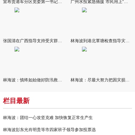
宣布贵港军分区党委第一书记任职大会召开 李洪晖宣读任职决定 林
广州水投紧急驰援 市民用上“放心水”
张国清在广西指导支持受灾群众生活保障和灾后抢修恢复工作时强调
林海波到港北覃塘检查指导灾后恢复重建工作时强调 众志成城抓紧
林海波：慎终如始做好防汛救灾各项工作 科学统筹加快推进灾后恢复
林海波：尽最大努力把因灾损失降到最低 坚决打赢防汛减灾救灾主动
栏目最新
林海波：团结一心攻坚克难 加快恢复正常生产生
林海波彭东光肖明贵等市四家班子领导参加投票选