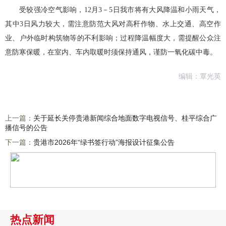
受较强冷空气影响，12月3－5日我市将有大风降温和小雨
天气，
其中3日风力较大，需注意防范大风对高秆作物、水上交
通、高空作
业、户外临时构筑物等的不利影响；过程降温幅度大，
需提醒公众注
意防寒保暖，在室内、车内取暖时须保持通风，谨
防一氧化碳中毒。
编辑：覃光英
上一篇：
关于延长关停贵港新闻综合地面数字电视信号、桂平综合广
播信号的公告
下一篇：
贵港市2026年“绿书签行动”海报设计征集公告
热点新闻