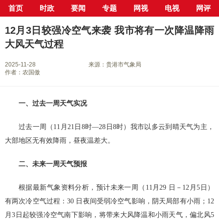
首页
时政
要闻
专题
网视
电视
网评
当前位置：
首页
>
新闻中心
>
贵港发布
> 正文
12月3日较强冷空气来袭 我市将有一次降温降雨
大风天气过程
2025-11-28
来源：贵港市气象局
作者：农国傲
一、过去一周天气实况
过去一周（11月21日8时—28日8时）我市以多云到晴天气为主，
大部地区无有效降雨，昼夜温差大。
二、未来一周天气预报
根据最新气象资料分析，预计未来一周（11月29 日－12月5日）
有两次冷空气过程：30 日夜间受弱冷空气影响，阴天局部有小雨；12
月3日起较强冷空气南下影响，将带来大风降温和小雨天气，偏北风5