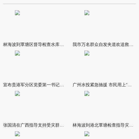
林海波到覃塘区督导检查水库安全度汛工作时强调 举一反三抓实抓
我市万名群众自发夹道欢送救援队伍
宣布贵港军分区党委第一书记任职大会召开 李洪晖宣读任职决定 林
广州水投紧急驰援 市民用上“放心水”
张国清在广西指导支持受灾群众生活保障和灾后抢修恢复工作时强调
林海波到港北覃塘检查指导灾后恢复重建工作时强调 众志成城抓紧