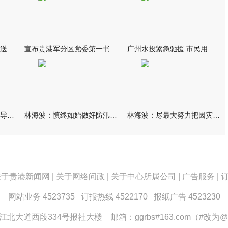
我市万名群众自发夹道欢送救援队伍
宣布贵港军分区党委第一书记任职大会召开 李洪晖宣读任职决定 林
广州水投紧急驰援 市民用上“放心水”
林海波到港北覃塘检查指导灾后恢复重建工作时强调 众志成城抓紧
林海波：慎终如始做好防汛救灾各项工作 科学统筹加快推进灾后恢复
林海波：尽最大努力把因灾损失降到最低 坚决打赢防汛减灾救灾主动
关于贵港新闻网
|
关于网络问政
|
关于中心所属公司
|
广告服务
|
网站业务 4523735 订报热线 4522170 报纸广告 4523230
大道西段334号报社大楼 邮箱：ggrbs#163.com（#改为@