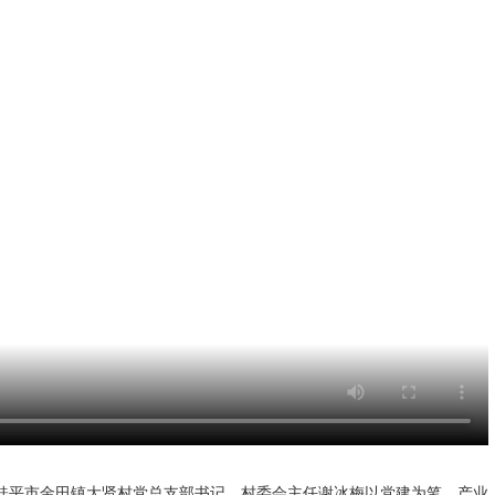
，桂平市金田镇大贤村党总支部书记、村委会主任谢冰梅以党建为笔、产业