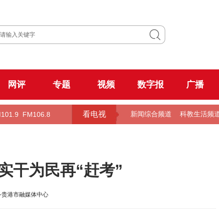
网评
专题
视频
数字报
广播
看电视
101.9
FM106.8
新闻综合频道
科教生活频
实干为民再“赶考”
-贵港市融媒体中心