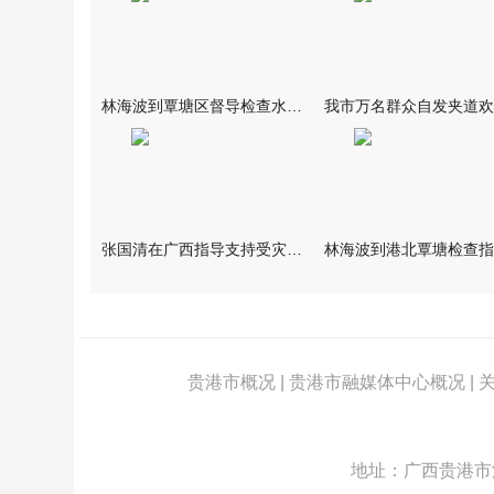
林海波到覃塘区督导检查水库安全度汛工作时强调 举一反三抓实抓
张国清在广西指导支持受灾群众生活保障和灾后抢修恢复工作时强调
贵港市概况
|
贵港市融媒体中心概况
|
地址：广西贵港市江北