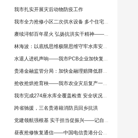
我市扎实开展灾后动物防疫工作
我市全力抢修小区二次供水设备 多个住宅小区供
赓续浔郁百年星火 弘扬抗洪实干精神——我市
林海波：以底线思维极限思维守牢水库安全底线 科
水退人进机声响——我市PCB企业加快复工复产
贵港金融监管分局：加快金融理赔降低群众损失
抢收抢烘抢育秧——我市农业灾后复产一线见闻
我市完成274座水库全覆盖检查 安全状况总体可控
跨省驰援，三名贵港籍消防员回乡抗洪
党建领航强根基 实干担当促振兴——记自治区
昼夜抢修恢复通信——中国电信贵港分公司全力开