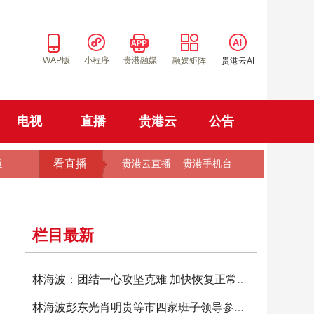
WAP版
小程序
贵港融媒
融媒矩阵
贵港云AI
电视
直播
贵港云
公告
看直播
道
贵港云直播
贵港手机台
栏目最新
林海波：团结一心攻坚克难 加快恢复正常生产生
林海波彭东光肖明贵等市四家班子领导参加投票选