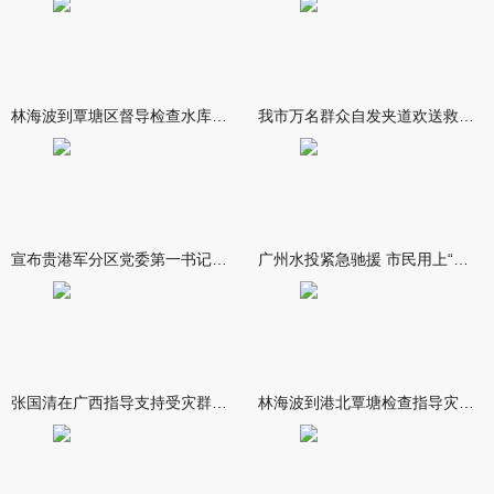
林海波到覃塘区督导检查水库安全度汛工作时强调 举一反三抓实抓
我市万名群众自发夹道欢送救援队伍
宣布贵港军分区党委第一书记任职大会召开 李洪晖宣读任职决定 林
广州水投紧急驰援 市民用上“放心水”
张国清在广西指导支持受灾群众生活保障和灾后抢修恢复工作时强调
林海波到港北覃塘检查指导灾后恢复重建工作时强调 众志成城抓紧