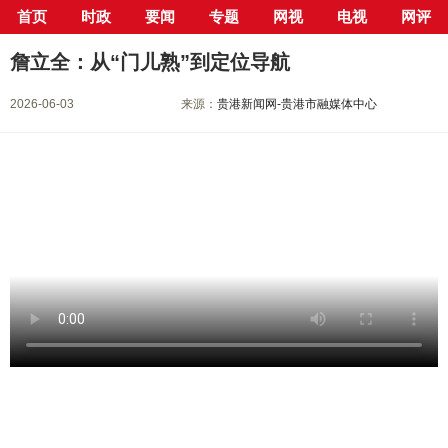
首页
时政
要闻
专题
网视
电视
网评
当前位置：
首页
>
新闻中心
>
电视新闻点播
> 正文
詹立全：从“门儿熟”到定位导航
2026-06-03
来源：
贵港新闻网-贵港市融媒体中心