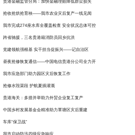
贵港金融监管分局：加快金融理赔降低群众损失
抢收抢烘抢育秧——我市农业灾后复产一线见闻
我市完成274座水库全覆盖检查 安全状况总体可控
跨省驰援，三名贵港籍消防员回乡抗洪
党建领航强根基 实干担当促振兴——记自治区
昼夜抢修恢复通信——中国电信贵港分公司全力开
我市应急部门助力园区灾后恢复工作
抢修水毁渠段 护航夏插灌溉
贵港海关：多措并举助力外贸企业复工复产
中国乡村发展基金会精准助力覃塘区灾后重建
车库“保卫战”
我市启动防汛四级应急响应