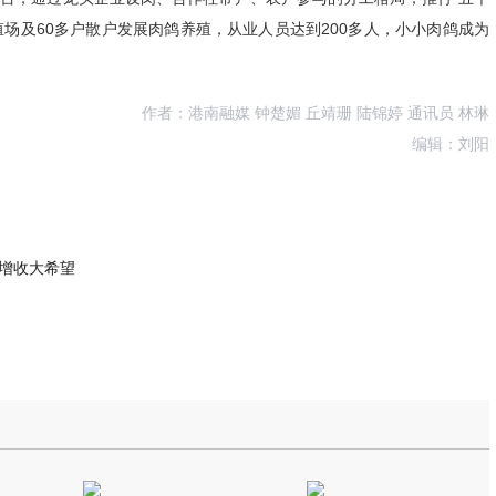
殖场及60多户散户发展肉鸽养殖，从业人员达到200多人，小小肉鸽成为
作者：港南融媒 钟楚媚 丘靖珊 陆锦婷 通讯员 林琳
编辑：刘阳
起增收大希望