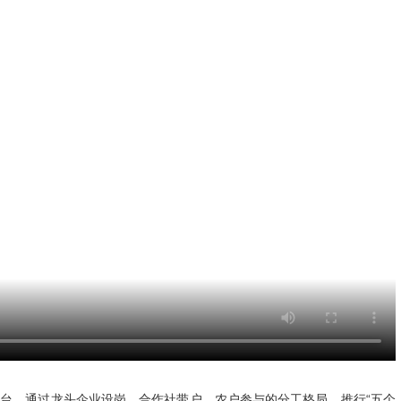
台，通过龙头企业设岗、合作社带户、农户参与的分工格局，推行“五个