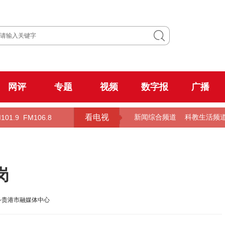
网评
专题
视频
数字报
广播
看电视
101.9
FM106.8
新闻综合频道
科教生活频
岗
-贵港市融媒体中心