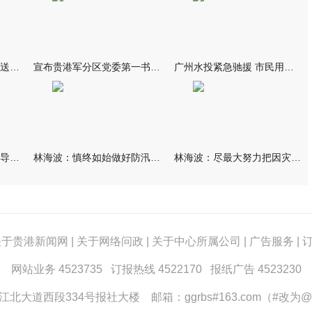
我市万名群众自发夹道欢送救援队伍
宣布贵港军分区党委第一书记任职大会召开 李洪晖宣读任职决定 林
广州水投紧急驰援 市民用上“放心水”
林海波到港北覃塘检查指导灾后恢复重建工作时强调 众志成城抓紧
林海波：慎终如始做好防汛救灾各项工作 科学统筹加快推进灾后恢复
林海波：尽最大努力把因灾损失降到最低 坚决打赢防汛减灾救灾主动
关于贵港新闻网
|
关于网络问政
|
关于中心所属公司
|
广告服务
|
网站业务 4523735 订报热线 4522170 报纸广告 4523230
大道西段334号报社大楼 邮箱：ggrbs#163.com（#改为@