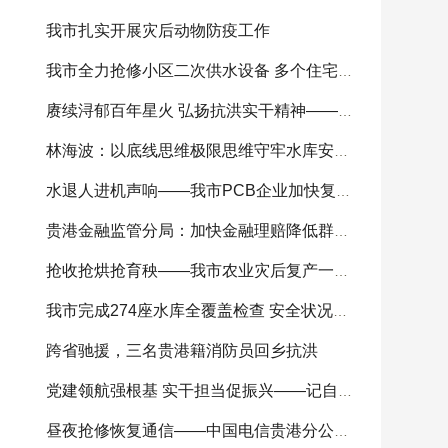
我市扎实开展灾后动物防疫工作
我市全力抢修小区二次供水设备 多个住宅小区供
赓续浔郁百年星火 弘扬抗洪实干精神——我市
林海波：以底线思维极限思维守牢水库安全底线 科
水退人进机声响——我市PCB企业加快复工复产
贵港金融监管分局：加快金融理赔降低群众损失
抢收抢烘抢育秧——我市农业灾后复产一线见闻
我市完成274座水库全覆盖检查 安全状况总体可控
跨省驰援，三名贵港籍消防员回乡抗洪
党建领航强根基 实干担当促振兴——记自治区
昼夜抢修恢复通信——中国电信贵港分公司全力开