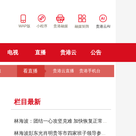
WAP版
小程序
贵港融媒
融媒矩阵
贵港云AI
电视
直播
贵港云
公告
看直播
道
贵港云直播
贵港手机台
栏目最新
林海波：团结一心攻坚克难 加快恢复正常生产生
林海波彭东光肖明贵等市四家班子领导参加投票选