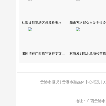
林海波到覃塘区督导检查水库安全度汛工作时强调 举一反三抓实抓
张国清在广西指导支持受灾群众生活保障和灾后抢修恢复工作时强调
贵港市概况
|
贵港市融媒体中心概况
|
地址：广西贵港市江北