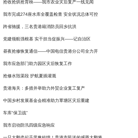
抢收抢烘抢育秧——我市农业灾后复产一线见闻
我市完成274座水库全覆盖检查 安全状况总体可控
跨省驰援，三名贵港籍消防员回乡抗洪
党建领航强根基 实干担当促振兴——记自治区
昼夜抢修恢复通信——中国电信贵港分公司全力开
我市应急部门助力园区灾后恢复工作
抢修水毁渠段 护航夏插灌溉
贵港海关：多措并举助力外贸企业复工复产
中国乡村发展基金会精准助力覃塘区灾后重建
车库“保卫战”
我市启动防汛四级应急响应
一只大鹅牵起千里豫桂情！贵港市民送的感恩大鹅将