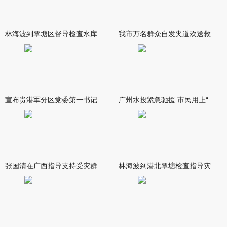
林海波到覃塘区督导检查水库安全度汛工作时强调 举一反三抓实抓
我市万名群众自发夹道欢送救援队伍
宣布贵港军分区党委第一书记任职大会召开 李洪晖宣读任职决定 林
广州水投紧急驰援 市民用上“放心水”
张国清在广西指导支持受灾群众生活保障和灾后抢修恢复工作时强调
林海波到港北覃塘检查指导灾后恢复重建工作时强调 众志成城抓紧