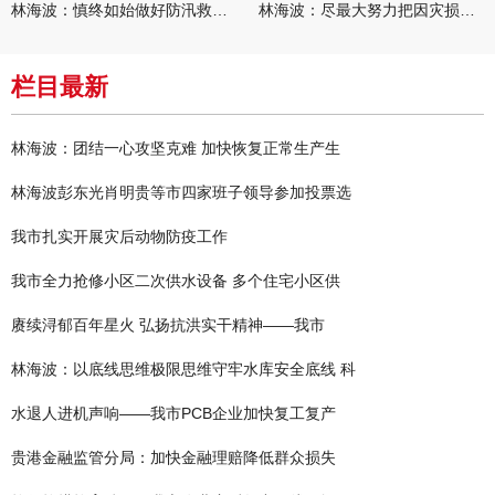
林海波：慎终如始做好防汛救灾各项工作 科学统筹加快推进灾后恢复
林海波：尽最大努力把因灾损失降到最低 坚决打赢防汛减灾救灾主动
栏目最新
林海波：团结一心攻坚克难 加快恢复正常生产生
林海波彭东光肖明贵等市四家班子领导参加投票选
我市扎实开展灾后动物防疫工作
我市全力抢修小区二次供水设备 多个住宅小区供
赓续浔郁百年星火 弘扬抗洪实干精神——我市
林海波：以底线思维极限思维守牢水库安全底线 科
水退人进机声响——我市PCB企业加快复工复产
贵港金融监管分局：加快金融理赔降低群众损失