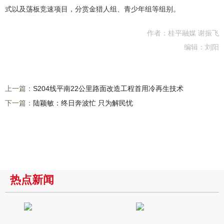
式以及荡板竞速项目，分赏金猎人组、青少年组等组别。
作者：桂平融媒 谢振飞
编辑：刘阳
上一篇：
S204线平南22公里路面改造工程首用冷再生技术
下一篇：
陆颖敏：终日奔波忙 只为解民忧
热点新闻