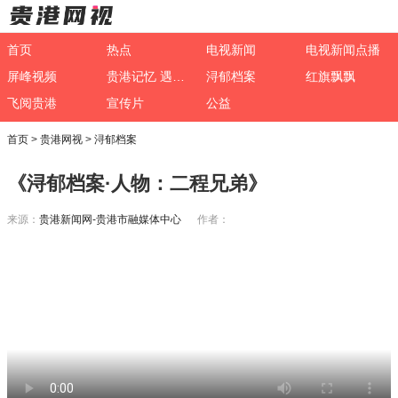
首页
热点
电视新闻
电视新闻点播
屏峰视频
贵港记忆 遇见非遗
浔郁档案
红旗飘飘
飞阅贵港
宣传片
公益
首页
>
贵港网视
>
浔郁档案
《浔郁档案·人物：二程兄弟》
来源：
贵港新闻网-贵港市融媒体中心
作者：