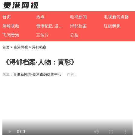
首页
热点
电视新闻
电视新闻点播
屏峰视频
贵港记忆 遇见非遗
浔郁档案
红旗飘飘
飞阅贵港
宣传片
公益
首页
>
贵港网视
>
浔郁档案
《浔郁档案·人物：黄彰》
来源：
贵港新闻网-贵港市融媒体中心
作者：