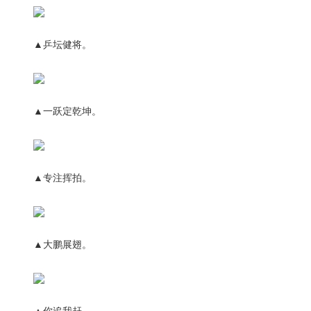
▲乒坛健将。
▲一跃定乾坤。
▲专注挥拍。
▲大鹏展翅。