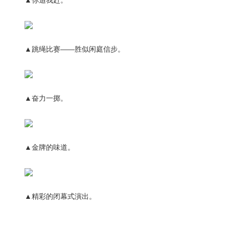
▲你追我赶。
▲跳绳比赛——胜似闲庭信步。
▲奋力一掷。
▲金牌的味道。
▲精彩的闭幕式演出。