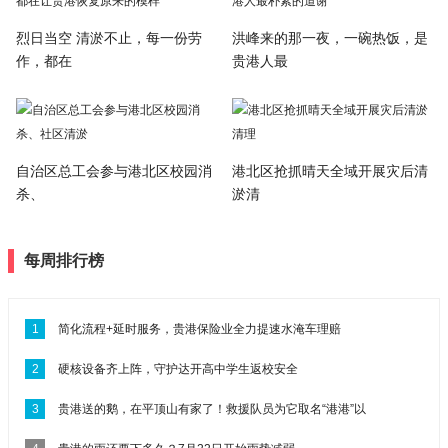
烈日当空 清淤不止，每一份劳
洪峰来的那一夜，一碗热饭，是
作，都在
贵港人最
自治区总工会参与港北区校园消
港北区抢抓晴天全域开展灾后清
杀、
淤清
每周排行榜
1
简化流程+延时服务，贵港保险业全力提速水淹车理赔
2
硬核设备齐上阵，守护达开高中学生返校安全
3
贵港送的鹅，在平顶山有家了！救援队员为它取名“港港”以