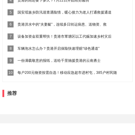
4
贵港的雨还要下多久？7月22日开始雨势减弱
5
国安瑶族乡防汛巡查遇险情，暖心接力为老人打通救援通道
6
贵港洪水中的“夫妻艇”，连续多日转运病患、送物资、救
7
设备加资金双重帮扶！贵港市覃塘区以工代赈加速乡村灾后
8
车辆泡水怎么办？贵港开启保险快速理赔“绿色通道”
9
一份满载敬意的报纸，送给千里驰援贵港的云南勇士
10
每户200元物资按需自选！移动应急超市进村屯，385户村民随
推荐