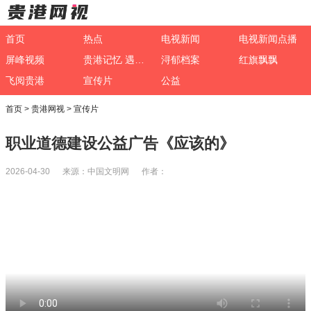
首页
热点
电视新闻
电视新闻点播
屏峰视频
贵港记忆 遇见非遗
浔郁档案
红旗飘飘
飞阅贵港
宣传片
公益
首页
>
贵港网视
>
宣传片
职业道德建设公益广告《应该的》
2026-04-30 来源：中国文明网 作者：