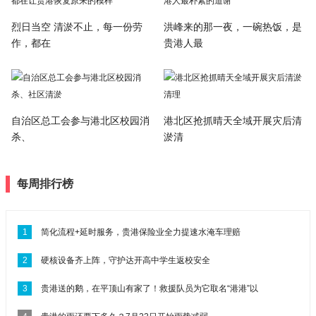
烈日当空 清淤不止，每一份劳
洪峰来的那一夜，一碗热饭，是
作，都在
贵港人最
自治区总工会参与港北区校园消
港北区抢抓晴天全域开展灾后清
杀、
淤清
每周排行榜
1
简化流程+延时服务，贵港保险业全力提速水淹车理赔
2
硬核设备齐上阵，守护达开高中学生返校安全
3
贵港送的鹅，在平顶山有家了！救援队员为它取名“港港”以