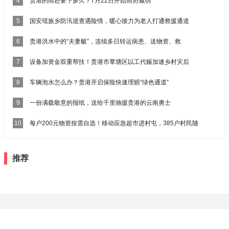
4
贵港的雨还要下多久？7月22日开始雨势减弱
5
国安瑶族乡防汛巡查遇险情，暖心接力为老人打通救援通道
6
贵港洪水中的“夫妻艇”，连续多日转运病患、送物资、救
7
设备加资金双重帮扶！贵港市覃塘区以工代赈加速乡村灾后
8
车辆泡水怎么办？贵港开启保险快速理赔“绿色通道”
9
一份满载敬意的报纸，送给千里驰援贵港的云南勇士
10
每户200元物资按需自选！移动应急超市进村屯，385户村民随
推荐