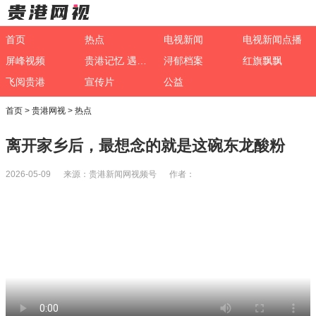
首页
热点
电视新闻
电视新闻点播
屏峰视频
贵港记忆 遇见非遗
浔郁档案
红旗飘飘
飞阅贵港
宣传片
公益
首页
>
贵港网视
>
热点
离开家乡后，最想念的就是这碗东龙酸粉
2026-05-09 来源：贵港新闻网视频号 作者：