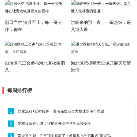
烈日当空 清淤不止，每一份劳
洪峰来的那一夜，一碗热饭，是
作，都在
贵港人最
自治区总工会参与港北区校园消
港北区抢抓晴天全域开展灾后清
杀、
淤清
每周排行榜
1
简化流程+延时服务，贵港保险业全力提速水淹车理赔
2
硬核设备齐上阵，守护达开高中学生返校安全
3
贵港送的鹅，在平顶山有家了！救援队员为它取名“港港”以