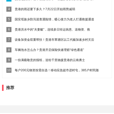
4
贵港的雨还要下多久？7月22日开始雨势减弱
5
国安瑶族乡防汛巡查遇险情，暖心接力为老人打通救援通道
6
贵港洪水中的“夫妻艇”，连续多日转运病患、送物资、救
7
设备加资金双重帮扶！贵港市覃塘区以工代赈加速乡村灾后
8
车辆泡水怎么办？贵港开启保险快速理赔“绿色通道”
9
一份满载敬意的报纸，送给千里驰援贵港的云南勇士
10
每户200元物资按需自选！移动应急超市进村屯，385户村民随
推荐