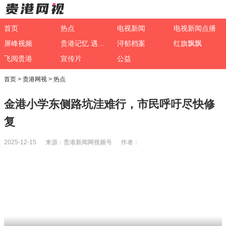
首页
热点
电视新闻
电视新闻点播
屏峰视频
贵港记忆 遇见非遗
浔郁档案
红旗飘飘
飞阅贵港
宣传片
公益
首页
>
贵港网视
>
热点
金港小学东侧路坑洼难行，市民呼吁尽快修
复
2025-12-15 来源：贵港新闻网视频号 作者：