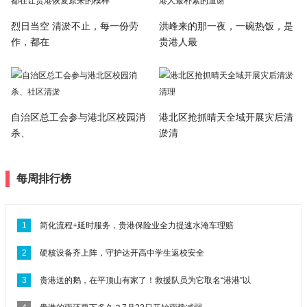
烈日当空 清淤不止，每一份劳
洪峰来的那一夜，一碗热饭，是
作，都在
贵港人最
自治区总工会参与港北区校园消
港北区抢抓晴天全域开展灾后清
杀、
淤清
每周排行榜
1
简化流程+延时服务，贵港保险业全力提速水淹车理赔
2
硬核设备齐上阵，守护达开高中学生返校安全
3
贵港送的鹅，在平顶山有家了！救援队员为它取名“港港”以