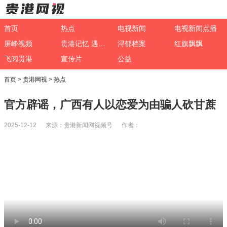
首页
热点
电视新闻
电视新闻点播
屏峰视频
贵港记忆 遇见非遗
浔郁档案
红旗飘飘
飞阅贵港
宣传片
公益
首页
>
贵港网视
>
热点
官方辟谣，广西有人以恋爱为由骗人砍甘蔗
2025-12-12 来源：贵港新闻网视频号 作者：