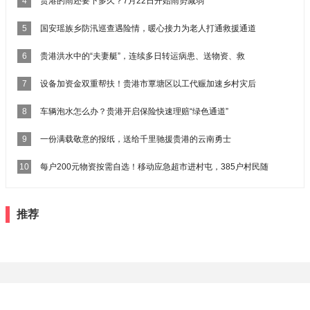
4
贵港的雨还要下多久？7月22日开始雨势减弱
5
国安瑶族乡防汛巡查遇险情，暖心接力为老人打通救援通道
6
贵港洪水中的“夫妻艇”，连续多日转运病患、送物资、救
7
设备加资金双重帮扶！贵港市覃塘区以工代赈加速乡村灾后
8
车辆泡水怎么办？贵港开启保险快速理赔“绿色通道”
9
一份满载敬意的报纸，送给千里驰援贵港的云南勇士
10
每户200元物资按需自选！移动应急超市进村屯，385户村民随
推荐