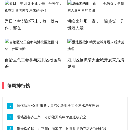
烈日当空 清淤不止，每一份劳
洪峰来的那一夜，一碗热饭，是
作，都在
贵港人最
自治区总工会参与港北区校园消
港北区抢抓晴天全域开展灾后清
杀、
淤清
每周排行榜
1
简化流程+延时服务，贵港保险业全力提速水淹车理赔
2
硬核设备齐上阵，守护达开高中学生返校安全
3
贵港送的鹅，在平顶山有家了！救援队员为它取名“港港”以