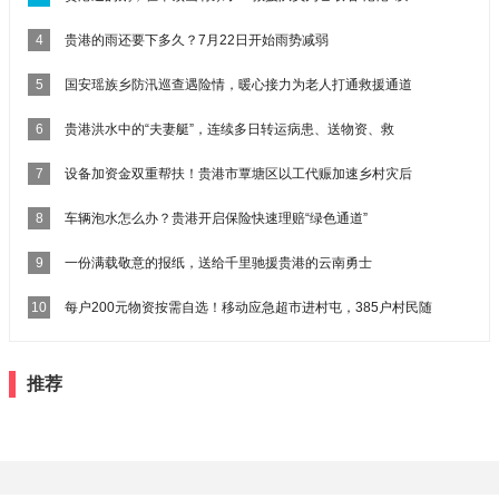
4
贵港的雨还要下多久？7月22日开始雨势减弱
5
国安瑶族乡防汛巡查遇险情，暖心接力为老人打通救援通道
6
贵港洪水中的“夫妻艇”，连续多日转运病患、送物资、救
7
设备加资金双重帮扶！贵港市覃塘区以工代赈加速乡村灾后
8
车辆泡水怎么办？贵港开启保险快速理赔“绿色通道”
9
一份满载敬意的报纸，送给千里驰援贵港的云南勇士
10
每户200元物资按需自选！移动应急超市进村屯，385户村民随
推荐