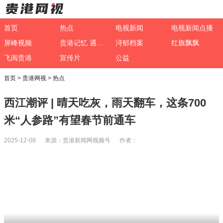
首页
热点
电视新闻
电视新闻点播
屏峰视频
贵港记忆 遇见非遗
浔郁档案
红旗飘飘
飞阅贵港
宣传片
公益
首页
>
贵港网视
>
热点
西江潮评 | 晴天吃灰，雨天翻车，这条700
米“人参路”有望春节前通车
2025-12-08 来源：贵港新闻网视频号 作者：