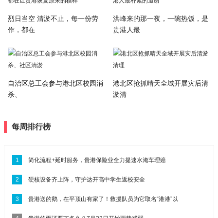
烈日当空 清淤不止，每一份劳
洪峰来的那一夜，一碗热饭，是
作，都在
贵港人最
自治区总工会参与港北区校园消
港北区抢抓晴天全域开展灾后清
杀、
淤清
每周排行榜
1
简化流程+延时服务，贵港保险业全力提速水淹车理赔
2
硬核设备齐上阵，守护达开高中学生返校安全
3
贵港送的鹅，在平顶山有家了！救援队员为它取名“港港”以