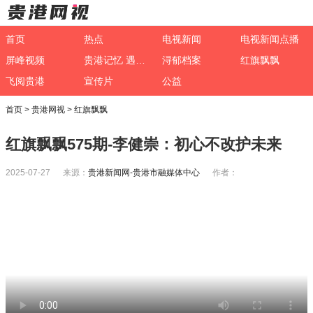
首页
热点
电视新闻
电视新闻点播
屏峰视频
贵港记忆 遇见非遗
浔郁档案
红旗飘飘
飞阅贵港
宣传片
公益
首页
>
贵港网视
>
红旗飘飘
红旗飘飘575期-李健崇：初心不改护未来
2025-07-27 来源：
贵港新闻网-贵港市融媒体中心
作者：