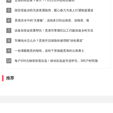
4
贵港的雨还要下多久？7月22日开始雨势减弱
5
国安瑶族乡防汛巡查遇险情，暖心接力为老人打通救援通道
6
贵港洪水中的“夫妻艇”，连续多日转运病患、送物资、救
7
设备加资金双重帮扶！贵港市覃塘区以工代赈加速乡村灾后
8
车辆泡水怎么办？贵港开启保险快速理赔“绿色通道”
9
一份满载敬意的报纸，送给千里驰援贵港的云南勇士
10
每户200元物资按需自选！移动应急超市进村屯，385户村民随
推荐