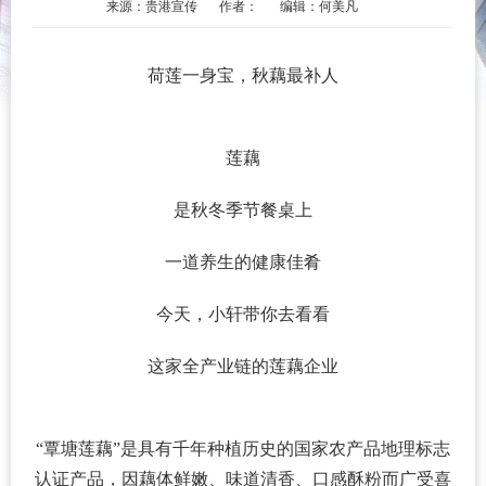
来源：贵港宣传
作者：
编辑：何美凡
荷莲一身宝，秋藕最补人
莲藕
是秋冬季节餐桌上
一道养生的健康佳肴
今天，小轩带你去看看
这家全产业链的莲藕企业
“覃塘莲藕”是具有千年种植历史的国家农产品地理标志
认证产品，因藕体鲜嫩、味道清香、口感酥粉而广受喜