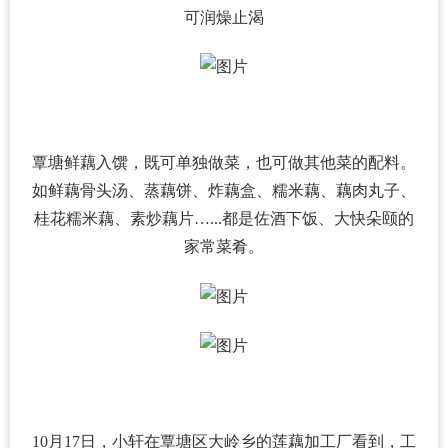
可润燥止渴
覃塘鲜藕入馔，既可单独做菜，也可做其他菜的配料。
如鲜藕骨头汤、蒸藕饼、炸藕盒、糯米藕、藕肉丸子、
桂花糯米藕、素炒藕片…...都是佐酒下饭、大快朵颐的
家常菜肴。
10月17日，小轩在覃塘区大岭乡的莲藕加工厂看到，工