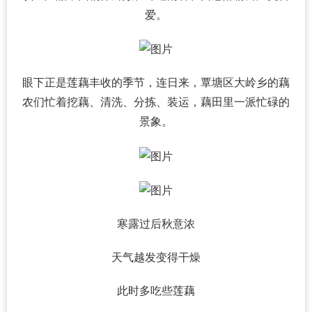
爱。
眼下正是莲藕丰收的季节，连日来，覃塘区大岭乡的藕
农们忙着挖藕、清洗、分拣、装运，藕田里一派忙碌的
景象。
寒露过后秋意浓
天气越发变得干燥
此时多吃些莲藕